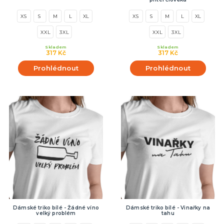
XS
S
M
L
XL
XS
S
M
L
XL
XXL
3XL
XXL
3XL
Skladem
Skladem
317 Kč
317 Kč
Prohlédnout
Prohlédnout
Dámské triko bílé - Žádné víno
Dámské triko bílé - Vinařky na
velký problém
tahu