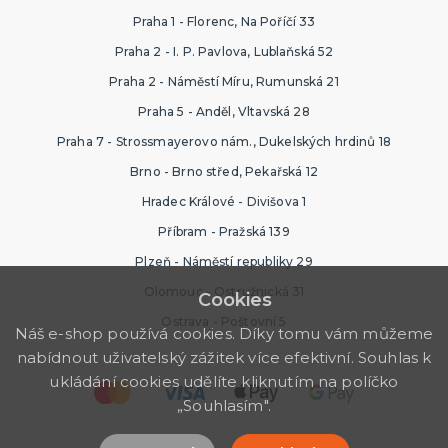
Praha 1 - Florenc, Na Poříčí 33
Praha 2 - I. P. Pavlova, Lublaňská 52
Praha 2 - Náměstí Míru, Rumunská 21
Praha 5 - Anděl, Vltavská 28
Praha 7 - Strossmayerovo nám., Dukelských hrdinů 18
Brno - Brno střed, Pekařská 12
Hradec Králové - Divišova 1
Příbram - Pražská 139
Plzeň - Náměstí republiky 29
Olomouc - Ostružnická 31
Cookies
Ostrava - Poštovní 5
Náš e-shop používá cookies. Díky tomu vám můžeme
nabídnout uživatelský zážitek více efektivní. Souhlas k
ukládání cookies udělíte kliknutím na políčko
„Souhlasím".