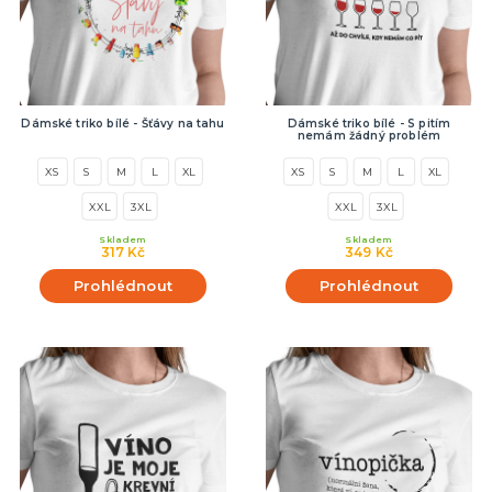
Dámské triko bílé - Šťávy na tahu
Dámské triko bílé - S pitím
nemám žádný problém
XS
S
M
L
XL
XS
S
M
L
XL
XXL
3XL
XXL
3XL
Skladem
Skladem
317 Kč
349 Kč
Prohlédnout
Prohlédnout