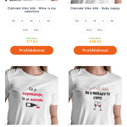
Dámské triko bílé - Wine is my
Dámské triko bílé - Vodu nepiju
valentine
XS
S
M
L
XL
XS
S
M
L
XL
XXL
3XL
XXL
3XL
Skladem
Skladem
317 Kč
349 Kč
Prohlédnout
Prohlédnout