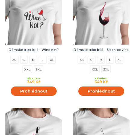
Dámské triko bílé - Wine not?
Dámské triko bílé - Sklenice vína
XS
S
M
L
XL
XS
S
M
L
XL
XXL
3XL
XXL
3XL
Skladem
Skladem
349 Kč
349 Kč
Prohlédnout
Prohlédnout