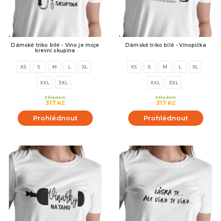
Dámské triko bílé - Víno je moje
Dámské triko bílé - Vínopička
krevní skupina
XS
S
M
L
XL
XS
S
M
L
XL
XXL
3XL
XXL
3XL
Skladem
Skladem
317 Kč
317 Kč
Prohlédnout
Prohlédnout