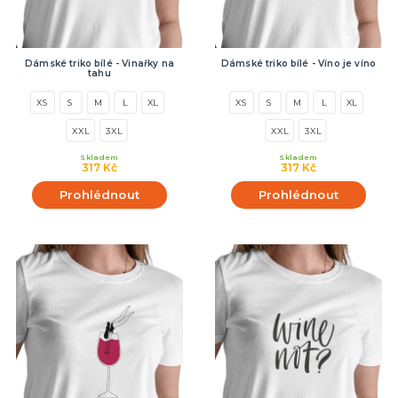
Dámské triko bílé - Vinařky na
Dámské triko bílé - Víno je víno
tahu
XS
S
M
L
XL
XS
S
M
L
XL
XXL
3XL
XXL
3XL
Skladem
Skladem
317 Kč
317 Kč
Prohlédnout
Prohlédnout