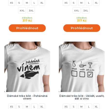
XS
S
M
L
XL
XS
S
M
L
XL
XXL
3XL
XXL
3XL
Skladem
Skladem
317 Kč
317 Kč
Prohlédnout
Prohlédnout
Dámské triko bílé - Poháněná
Dámské triko bílé - Uklidit, uvařit,
vínem
dát si víno
XS
S
M
L
XL
XS
S
M
L
XL