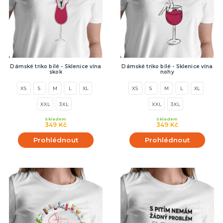
Dámské triko bílé - Sklenice vína
Dámské triko bílé - Sklenice vína
skok
nohy
XS
S
M
L
XL
XS
S
M
L
XL
XXL
3XL
XXL
3XL
Skladem
Skladem
349 Kč
349 Kč
Prohlédnout
Prohlédnout