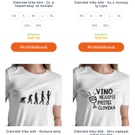
Dámské triko bílé - Co si
Dámské triko bílé - Su z moravy
nepamatuji se nestalo
ty cype
XS
S
M
L
XL
XS
S
M
L
XL
XXL
3XL
XXL
3XL
Skladem
Skladem
349 Kč
349 Kč
Prohlédnout
Prohlédnout
Dámské triko bílé - Evoluce ženy
Dámské triko bílé - Víno nejlepší
přítel člověka