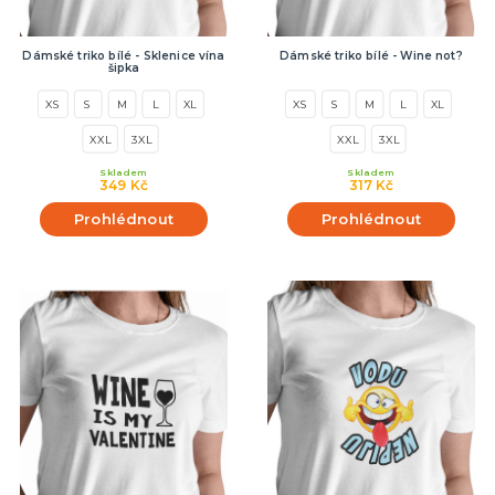
Dámské triko bílé - Sklenice vína
Dámské triko bílé - Wine not?
šipka
XS
S
M
L
XL
XS
S
M
L
XL
XXL
3XL
XXL
3XL
Skladem
Skladem
349 Kč
317 Kč
Prohlédnout
Prohlédnout