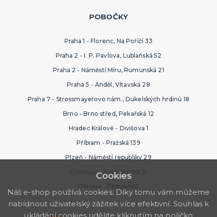
POBOČKY
Praha 1 - Florenc, Na Poříčí 33
Praha 2 - I. P. Pavlova, Lublaňská 52
Praha 2 - Náměstí Míru, Rumunská 21
Praha 5 - Anděl, Vltavská 28
Praha 7 - Strossmayerovo nám., Dukelských hrdinů 18
Brno - Brno střed, Pekařská 12
Hradec Králové - Divišova 1
Příbram - Pražská 139
Plzeň - Náměstí republiky 29
Olomouc - Ostružnická 31
Cookies
Ostrava - Poštovní 5
Náš e-shop používá cookies. Díky tomu vám můžeme
nabídnout uživatelský zážitek více efektivní. Souhlas k
ukládání cookies udělíte kliknutím na políčko