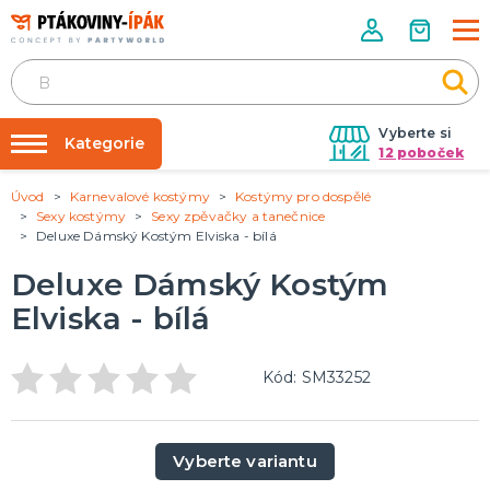
Vyberte si
Kategorie
12 poboček
Úvod
Karnevalové kostýmy
Kostýmy pro dospělé
Půjčovna kostýmů
PÁRTY DOPLŇKY
Sexy kostýmy
Sexy zpěvačky a tanečnice
Narozeninové oslavy
Deluxe Dámský Kostým Elviska - bílá
Párty výzdoba na klíč
Tématické párty
Nafukování balónků
Deluxe Dámský Kostým
Prodejny
Elviska - bílá
KARNEVALOVÉ KOSTÝMY
Kostýmy pro dospělé
Rozvoz
Kostýmy pro děti
Kód: SM33252
Párty Blog
O nás
DOPLŇKY A MAKEUP
Kariéra
Doplňky
Vyberte variantu
Make-up, dekorace na kůži, tetování, umělé řasy
Kontakt