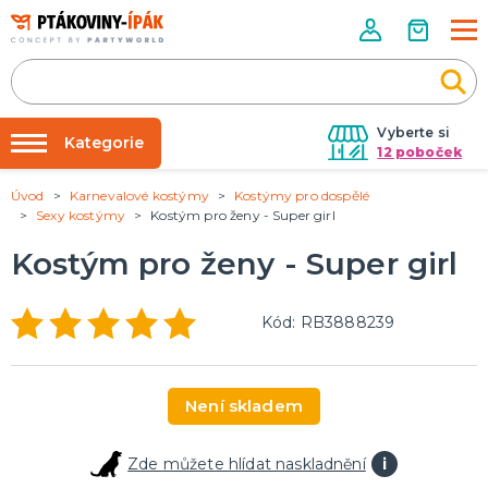
Vyberte si
Kategorie
12 poboček
Úvod
Karnevalové kostýmy
Kostýmy pro dospělé
Půjčovna kostýmů
PÁRTY DOPLŇKY
Sexy kostýmy
Kostým pro ženy - Super girl
Narozeninové oslavy
Párty výzdoba na klíč
Kostým pro ženy - Super girl
Tématické párty
Nafukování balónků
Prodejny
KARNEVALOVÉ KOSTÝMY
Kód: RB3888239
Kostýmy pro dospělé
Rozvoz
Kostýmy pro děti
Párty Blog
Není skladem
O nás
DOPLŇKY A MAKEUP
Kariéra
Doplňky
Zde můžete hlídat naskladnění
i
Make-up, dekorace na kůži, tetování, umělé řasy
Kontakt