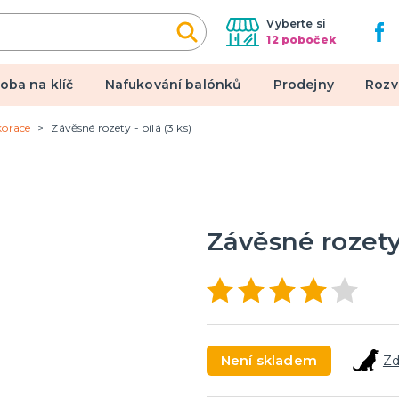
Vyberte si
12 poboček
oba na klíč
Nafukování balónků
Prodejny
Rozv
korace
Závěsné rozety - bílá (3 ks)
alové kostýmy
Doplňky a makeup
 pro dospělé
Doplňky
pro děti
Make-up, dekorace na kůži,
tetování, umělé řasy
Závěsné rozety 
een a hororová párty
 líčidla a efekty
lné kontaktní čočky
Není skladem
Zd
 škrabošky