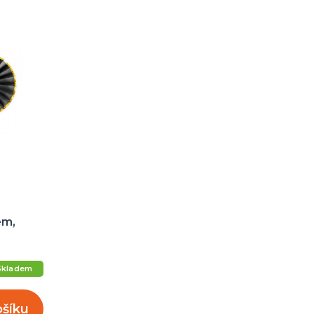
em,
Skladem
ošíku