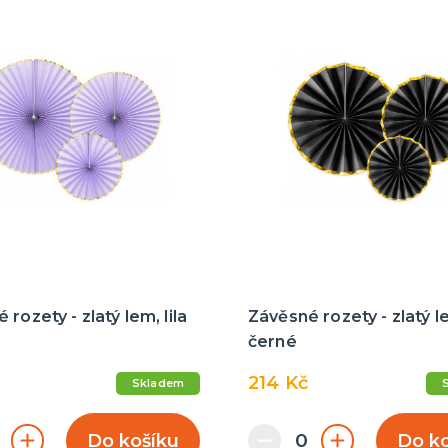
 rozety - zlatý lem, lila
Závěsné rozety - zlatý l
černé
214 Kč
Skladem
Do košíku
Do k