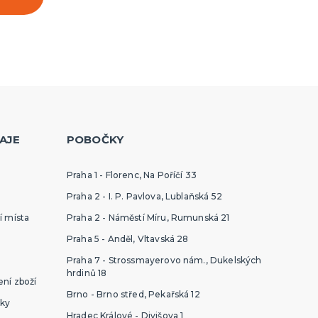
AJE
POBOČKY
Praha 1 - Florenc, Na Poříčí 33
Praha 2 - I. P. Pavlova, Lublaňská 52
í místa
Praha 2 - Náměstí Míru, Rumunská 21
Praha 5 - Anděl, Vltavská 28
Praha 7 - Strossmayerovo nám., Dukelských
hrdinů 18
ní zboží
Brno - Brno střed, Pekařská 12
ky
Hradec Králové - Divišova 1