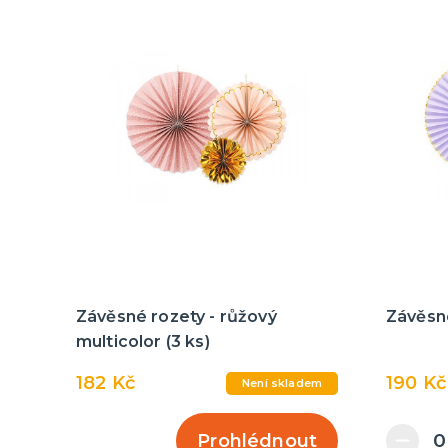
Závěsné rozety - růžový
Závěsné
multicolor (3 ks)
182 Kč
190 Kč
Není skladem
Prohlédnout