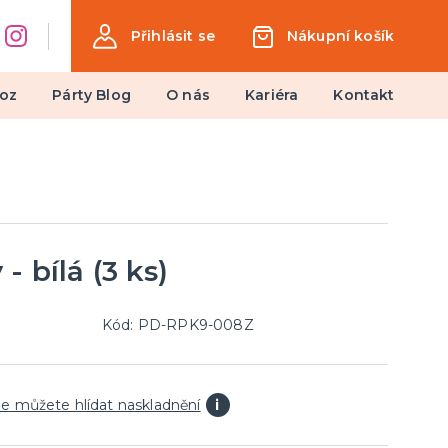
Přihlásit se
Nákupní košík
oz
Párty Blog
O nás
Kariéra
Kontakt
Dárky a žertovné předměty
Ptákoviny, žerty, srandičky
Originální dárky
- bílá (3 ks)
Kód: PD-RPK9-008Z
e můžete hlídat naskladnění
i