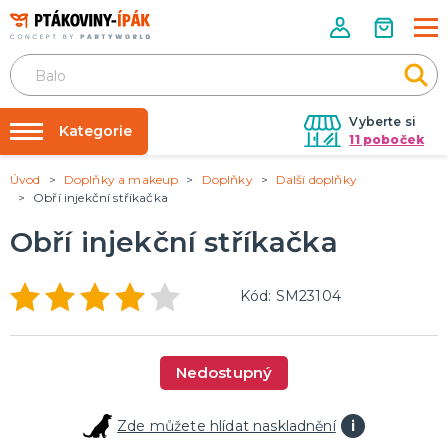
Vyberte si
Kategorie
11 poboček
Úvod
Doplňky a makeup
Doplňky
Další doplňky
Půjčovna kostýmů
PÁRTY DOPLŇKY
Obří injekční stříkačka
Narozeninové oslavy
Párty výzdoba na klíč
Obří injekční stříkačka
Tématické párty
Nafukování balónků
Prodejny
KARNEVALOVÉ KOSTÝMY
Kód: SM23104
Kostýmy pro dospělé
Rozvoz
Kostýmy pro děti
Párty Blog
Nedostupný
O nás
DOPLŇKY A MAKEUP
Kariéra
Doplňky
Zde můžete hlídat naskladnění
i
Make-up, dekorace na kůži, tetování, umělé řasy
Kontakt