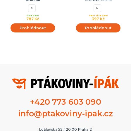
sestřička
sestřička zelená
S
M
Skladem
Není skladem
787 Kč
397 Kč
Prohlédnout
Prohlédnout
+420 773 603 090
info@ptakoviny-ipak.cz
Lublaňská 52, 120 00 Praha 2