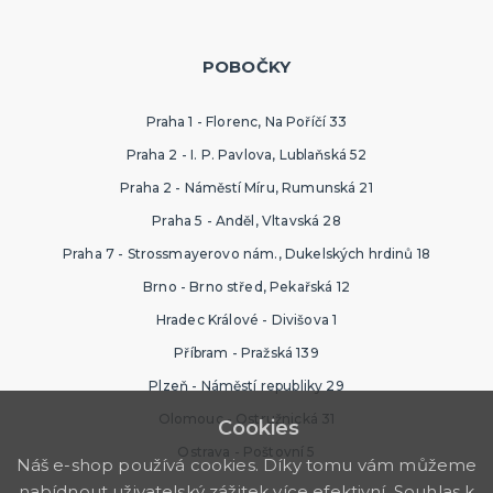
POBOČKY
Praha 1 - Florenc, Na Poříčí 33
Praha 2 - I. P. Pavlova, Lublaňská 52
Praha 2 - Náměstí Míru, Rumunská 21
Praha 5 - Anděl, Vltavská 28
Praha 7 - Strossmayerovo nám., Dukelských hrdinů 18
Brno - Brno střed, Pekařská 12
Hradec Králové - Divišova 1
Příbram - Pražská 139
Plzeň - Náměstí republiky 29
Olomouc - Ostružnická 31
Cookies
Ostrava - Poštovní 5
Náš e-shop používá cookies. Díky tomu vám můžeme
nabídnout uživatelský zážitek více efektivní. Souhlas k