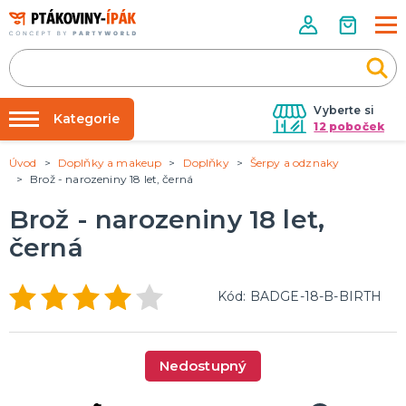
Vyberte si
Kategorie
12 poboček
Úvod
Doplňky a makeup
Doplňky
Šerpy a odznaky
Půjčovna kostýmů
PÁRTY DOPLŇKY
Brož - narozeniny 18 let, černá
Narozeninové oslavy
Párty výzdoba na klíč
Brož - narozeniny 18 let,
Tématické párty
Nafukování balónků
černá
Prodejny
KARNEVALOVÉ KOSTÝMY
Kostýmy pro dospělé
Rozvoz
Kód: BADGE-18-B-BIRTH
Kostýmy pro děti
Párty Blog
O nás
DOPLŇKY A MAKEUP
Nedostupný
Kariéra
Doplňky
Make-up, dekorace na kůži, tetování, umělé řasy
Kontakt