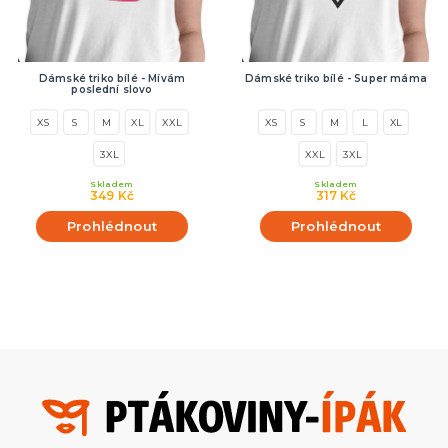
Dámské triko bílé - Mívám
Dámské triko bílé - Super máma
poslední slovo
XS
S
M
XL
XXL
XS
S
M
L
XL
3XL
XXL
3XL
Skladem
Skladem
349 Kč
317 Kč
Prohlédnout
Prohlédnout