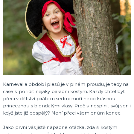
DÁRKY A ŽERTOVNÉ PŘEDMĚTY
Ptákoviny, žerty, srandičky
Originální dárky
ROZLUČKA SE SVOBODOU
Balónky na rozlučku
Dekorace na rozlučku
Hry na rozlučku se svobodou
Šerpy na rozlučku
Rozlučka pánská
Trička
Korunky, čelenky a závoje
Podvazky
Rozlučka dámská
Doplňky na rozlučku
DALŠÍ KATEGORIE
HALLOWEEN A HOROROVÁ PÁRTY
Karneval a období plesů je v plném proudu, je tedy na
Hororová líčidla a efekty
čase si pořídit nějaký parádní kostým. Každý chtěl být
Strašidelné kontaktní čočky
přeci v dětství pirátem sedmi moří nebo krásnou
Masky a škrabošky
princeznou s blonďatými vlasy. Proč si nesplnit svůj sen i
když jste již dospělý? Není přeci všem dnům konec.
Jako první vás jistě napadne otázka, zda si kostým