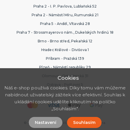
Praha 2 - I. P. Pavlova, Lublaňská 52
Praha 2 - Náměstí Míru, Rumunská 21
Praha 5 - Anděl, Vltavská 28
Praha 7 - Strossmayerovo nám., Dukelských hrdinů 18
Brno - Brno střed, Pekařská 12
Hradec Králové - Divišova 1
Příbram - Pražská 139
Plzeň - Náměstí republiky 29
Olomouc - Ostružnická 31
Cookies
Ostrava - Poštovní 5
Náš e-shop používá cookies. Díky tomu vám můžeme
nabídnout uživatelský zážitek více efektivní. Souhlas k
ukládání cookies udělíte kliknutím na políčko
„Souhlasím".
Nastavení
Souhlasím
© 2026 Ptákoviny Ípák. Všechna práva vyhrazena.