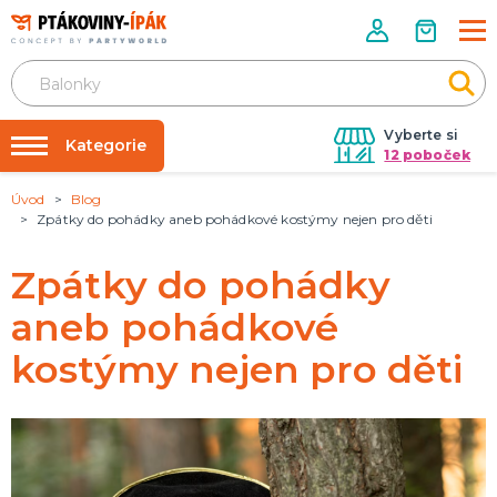
Vyberte si
Kategorie
12 poboček
Úvod
Blog
Půjčovna kostýmů
PÁRTY DOPLŇKY
Zpátky do pohádky aneb pohádkové kostýmy nejen pro děti
Narozeninové oslavy
Párty výzdoba na klíč
Tématické párty
Zpátky do pohádky
Nafukování balónků
Prodejny
aneb pohádkové
KARNEVALOVÉ KOSTÝMY
Kostýmy pro dospělé
Rozvoz
kostýmy nejen pro děti
Kostýmy pro děti
Párty Blog
O nás
DOPLŇKY A MAKEUP
Kariéra
Doplňky
Make-up, dekorace na kůži, tetování, umělé řasy
Kontakt