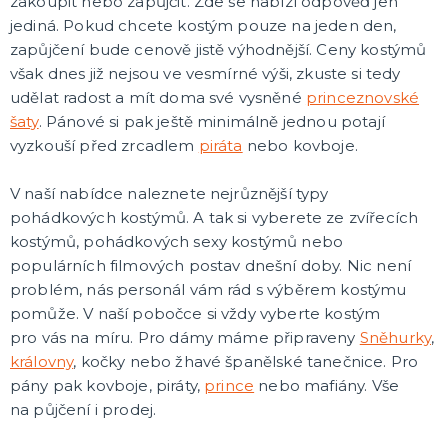
zakoupit nebo zapůjčit. Zde se nabízí odpověď jen
jediná. Pokud chcete kostým pouze na jeden den,
zapůjčení bude cenově jistě výhodnější. Ceny kostýmů
však dnes již nejsou ve vesmírné výši, zkuste si tedy
udělat radost a mít doma své vysněné
princeznovské
šaty
. Pánové si pak ještě minimálně jednou potají
vyzkouší před zrcadlem
piráta
nebo kovboje.
V naší nabídce naleznete nejrůznější typy
pohádkových kostýmů. A tak si vyberete ze zvířecích
kostýmů, pohádkových sexy kostýmů nebo
populárních filmových postav dnešní doby. Nic není
problém, nás personál vám rád s výběrem kostýmu
pomůže. V naší pobočce si vždy vyberte kostým
pro vás na míru. Pro dámy máme připraveny
Sněhurky
,
královny
, kočky nebo žhavé španělské tanečnice. Pro
pány pak kovboje, piráty,
prince
nebo mafiány. Vše
na půjčení i prodej.