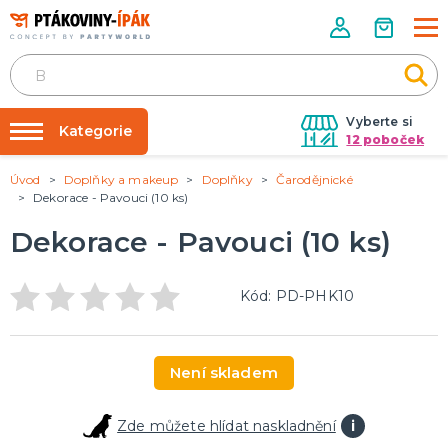
Vyberte si
Kategorie
12 poboček
Úvod
Doplňky a makeup
Doplňky
Čarodějnické
Půjčovna kostýmů
PÁRTY DOPLŇKY
Dekorace - Pavouci (10 ks)
Narozeninové oslavy
Párty výzdoba na klíč
Dekorace - Pavouci (10 ks)
Tématické párty
Nafukování balónků
Prodejny
KARNEVALOVÉ KOSTÝMY
Kód: PD-PHK10
Kostýmy pro dospělé
Rozvoz
Kostýmy pro děti
Párty Blog
Není skladem
O nás
DOPLŇKY A MAKEUP
Kariéra
Doplňky
Zde můžete hlídat naskladnění
i
Make-up, dekorace na kůži, tetování, umělé řasy
Kontakt