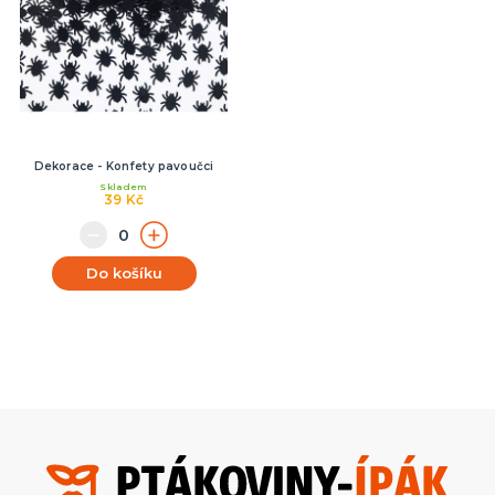
Dekorace - Konfety pavoučci
Skladem
39 Kč
Do košíku