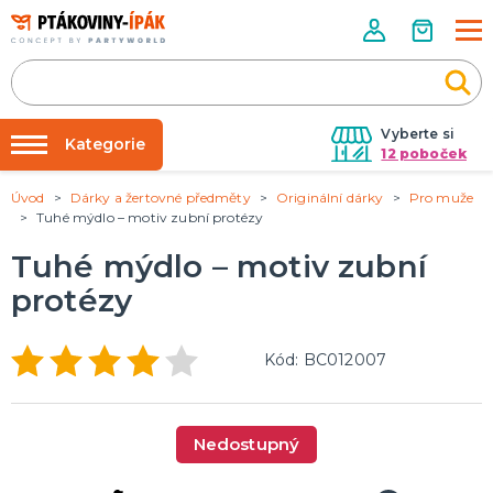
Vyberte si
Kategorie
12 poboček
Úvod
Dárky a žertovné předměty
Originální dárky
Pro muže
Půjčovna kostýmů
PÁRTY DOPLŇKY
Tuhé mýdlo – motiv zubní protézy
Narozeninové oslavy
Párty výzdoba na klíč
Tuhé mýdlo – motiv zubní
Tématické párty
Nafukování balónků
protézy
Prodejny
KARNEVALOVÉ KOSTÝMY
Kostýmy pro dospělé
Rozvoz
Kód: BC012007
Kostýmy pro děti
Párty Blog
O nás
DOPLŇKY A MAKEUP
Nedostupný
Kariéra
Doplňky
Make-up, dekorace na kůži, tetování, umělé řasy
Kontakt