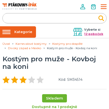
Vyberte si
Kategorie
12 poboček
Úvod
Karnevalové kostýmy
Kostýmy pro dospělé
Půjčovna kostýmů
PÁRTY DOPLŇKY
Divoký západ a Mexiko
Kostým pro muže - Kovboj na koni
Narozeninové oslavy
Párty výzdoba na klíč
Kostým pro muže - Kovboj
Tématické párty
Nafukování balónků
na koni
Prodejny
KARNEVALOVÉ KOSTÝMY
Kostýmy pro dospělé
Rozvoz
Kód: SM34514
Kostýmy pro děti
Párty Blog
O nás
DOPLŇKY A MAKEUP
Skladem
Kariéra
Doplňky
Make-up, dekorace na kůži, tetování, umělé řasy
Dostupné na 1 prodejně
Kontakt