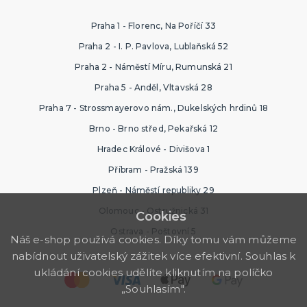
Praha 1 - Florenc, Na Poříčí 33
Praha 2 - I. P. Pavlova, Lublaňská 52
Praha 2 - Náměstí Míru, Rumunská 21
Praha 5 - Anděl, Vltavská 28
Praha 7 - Strossmayerovo nám., Dukelských hrdinů 18
Brno - Brno střed, Pekařská 12
Hradec Králové - Divišova 1
Příbram - Pražská 139
Plzeň - Náměstí republiky 29
Olomouc - Ostružnická 31
Cookies
Ostrava - Poštovní 5
Náš e-shop používá cookies. Díky tomu vám můžeme
nabídnout uživatelský zážitek více efektivní. Souhlas k
ukládání cookies udělíte kliknutím na políčko
„Souhlasím".