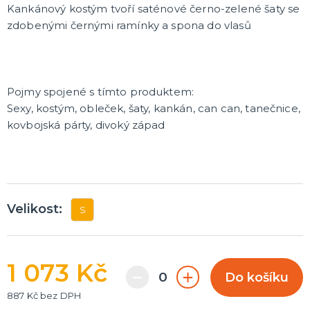
Kankánový kostým tvoří saténové černo-zelené šaty se
zdobenými černými ramínky a spona do vlasů
Pojmy spojené s tímto produktem:
Sexy, kostým, obleček, šaty, kankán, can can, tanečnice,
kovbojská párty, divoký západ
Velikost:
S
1 073 Kč
Do košíku
887 Kč bez DPH