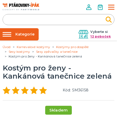
Vyberte si
Kategorie
12 poboček
Úvod
Karnevalové kostýmy
Kostýmy pro dospělé
Půjčovna kostýmů
PÁRTY DOPLŇKY
Sexy kostýmy
Sexy zpěvačky a tanečnice
Narozeninové oslavy
Kostým pro ženy - Kankánová tanečnice zelená
Párty výzdoba na klíč
Tématické párty
Nafukování balónků
Kostým pro ženy -
Prodejny
Kankánová tanečnice zelená
KARNEVALOVÉ KOSTÝMY
Kostýmy pro dospělé
Rozvoz
Kostýmy pro děti
Kód: SM36158
Párty Blog
O nás
DOPLŇKY A MAKEUP
Kariéra
Doplňky
Skladem
Make-up, dekorace na kůži, tetování, umělé řasy
Kontakt