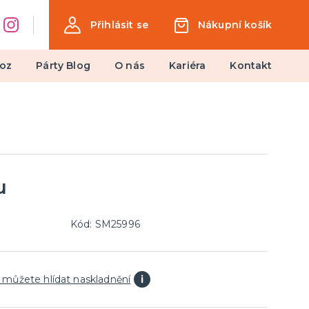
Přihlásit se
Nákupní košík
oz
Párty Blog
O nás
Kariéra
Kontakt
Dárky a žertovné předměty
Ptákoviny, žerty, srandičky
Originální dárky
u
Kód: SM25996
 můžete hlídat naskladnění
i