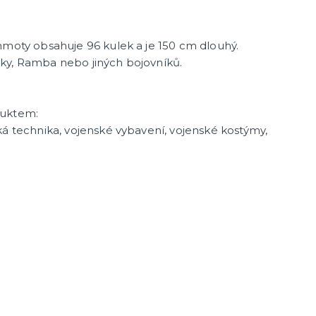
hmoty obsahuje 96 kulek a je 150 cm dlouhý.
ky, Ramba nebo jiných bojovníků.
duktem:
ká technika, vojenské vybavení, vojenské kostýmy,