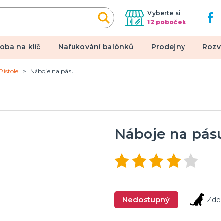
Vyberte si
12 poboček
oba na klíč
Nafukování balónků
Prodejny
Rozv
Pistole
Náboje na pásu
alové kostýmy
Doplňky a makeup
 pro dospělé
Doplňky
pro děti
Make-up, dekorace na kůži,
tetování, umělé řasy
Náboje na pás
een a hororová párty
 líčidla a efekty
lné kontaktní čočky
Nedostupný
Zde
 škrabošky