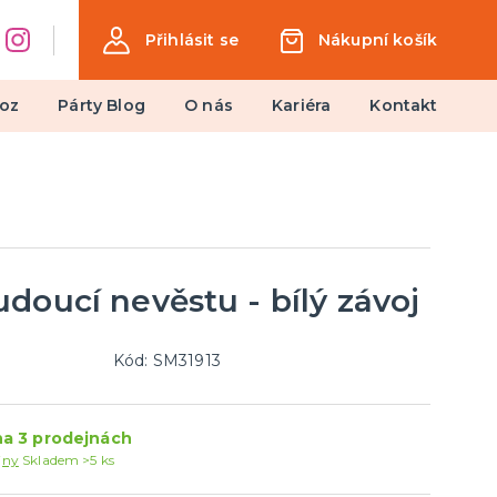
Přihlásit se
Nákupní košík
oz
Párty Blog
O nás
Kariéra
Kontakt
Dárky a žertovné předměty
Ptákoviny, žerty, srandičky
Originální dárky
doucí nevěstu - bílý závoj
Kód: SM31913
a 3 prodejnách
jny
Skladem >5 ks