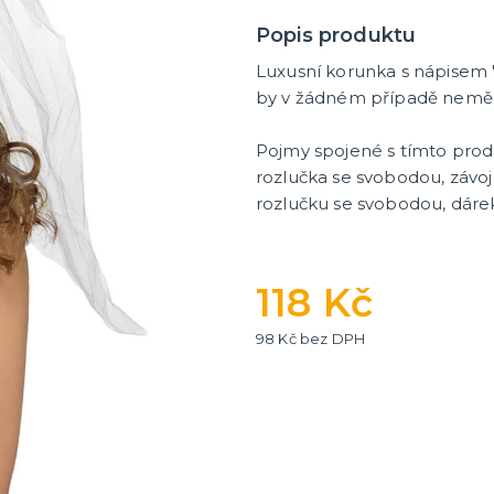
Popis produktu
Luxusní korunka s nápisem "
by v žádném případě neměl
Pojmy spojené s tímto pro
rozlučka se svobodou, závoj
rozlučku se svobodou, dárek
118 Kč
98 Kč bez DPH