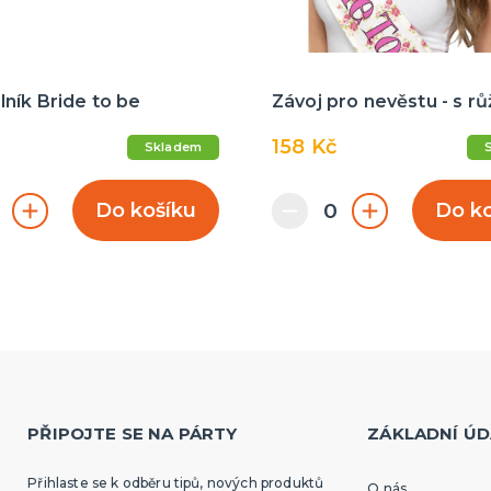
ník Bride to be
Závoj pro nevěstu - s r
158 Kč
Skladem
Do košíku
Do k
PŘIPOJTE SE NA PÁRTY
ZÁKLADNÍ ÚD
Přihlaste se k odběru tipů, nových produktů
O nás