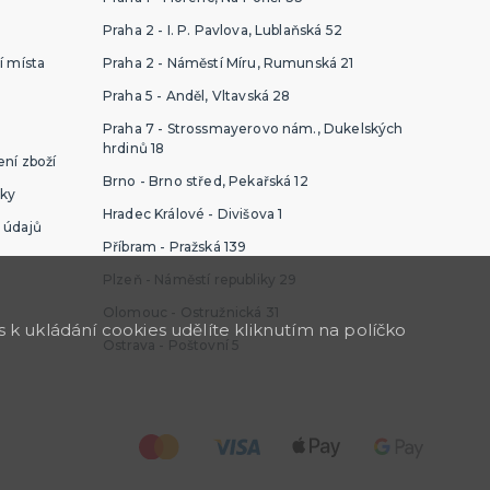
Praha 2 - I. P. Pavlova, Lublaňská 52
í místa
Praha 2 - Náměstí Míru, Rumunská 21
Praha 5 - Anděl, Vltavská 28
Praha 7 - Strossmayerovo nám., Dukelských
hrdinů 18
ní zboží
Brno - Brno střed, Pekařská 12
ky
Hradec Králové - Divišova 1
 údajů
Příbram - Pražská 139
Plzeň - Náměstí republiky 29
Olomouc - Ostružnická 31
k ukládání cookies udělíte kliknutím na políčko
Ostrava - Poštovní 5