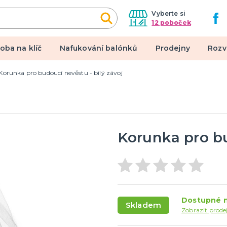
Vyberte si
12 poboček
oba na klíč
Nafukování balónků
Prodejny
Rozv
Korunka pro budoucí nevěstu - bílý závoj
alové kostýmy
Doplňky a makeup
 pro dospělé
Doplňky
pro děti
Make-up, dekorace na kůži,
tetování, umělé řasy
Korunka pro bu
een a hororová párty
 líčidla a efekty
lné kontaktní čočky
Dostupné n
Skladem
 škrabošky
Zobrazit prode