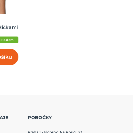
ůžičkami
Skladem
ošíku
AJE
POBOČKY
Praha 1 - Florenc, Na Poříčí 33