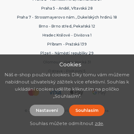
Praha 5 - Anděl, Vltavská 28
Praha 7 - Strossmayerovo nám., Dukelských hrdinů 18
Brno - Brno střed, Pekařská 12
Hradec Králové - Divišova 1
Příbram - Pražská 139
Plzeň - Náměstí republiky 29
Olomouc - Ostružnická 31
Cookies
Ostrava - Poštovní 5
Náš e-shop používá cookies. Díky tomu vám můžeme
nabídnout uživatelský zážitek více efektivní. Souhlas k
ukládání cookies udělíte kliknutím na políčko
„Souhlasím".
Nastavení
Souhlasím
© 2026 Ptákoviny Ípák. Všechna práva vyhrazena.
Souhlas můžete odmítnout
zde
.