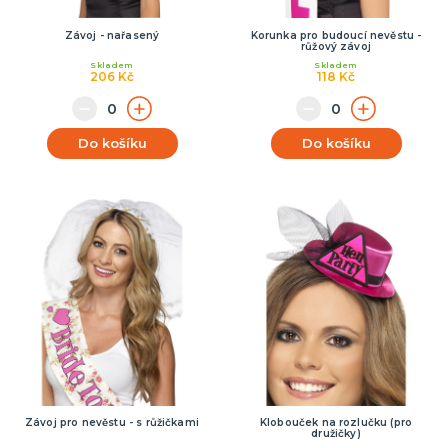
Závoj - nařasený
Korunka pro budoucí nevěstu -
růžový závoj
Skladem
Skladem
206 Kč
118 Kč
Do košíku
Do košíku
Závoj pro nevěstu - s růžičkami
Klobouček na rozlučku (pro
družičky)