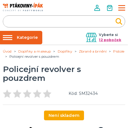
Vyberte si
Kategorie
12 poboček
Úvod
Doplňky a makeup
Doplňky
Zbraně a brnění
Pistole
Půjčovna kostýmů
PÁRTY DOPLŇKY
Policejní revolver s pouzdrem
Narozeninové oslavy
Párty výzdoba na klíč
Policejní revolver s
Tématické párty
Nafukování balónků
pouzdrem
Prodejny
KARNEVALOVÉ KOSTÝMY
Kostýmy pro dospělé
Rozvoz
Kód: SM32434
Kostýmy pro děti
Párty Blog
O nás
DOPLŇKY A MAKEUP
Není skladem
Kariéra
Doplňky
Make-up, dekorace na kůži, tetování, umělé řasy
Kontakt