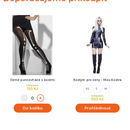
Černé punčocháče s kostmi
Kostým pro ženy - Miss Kostra
Skladem
150 Kč
XS
S
M
Skladem
993 Kč
Do košíku
Prohlédnout