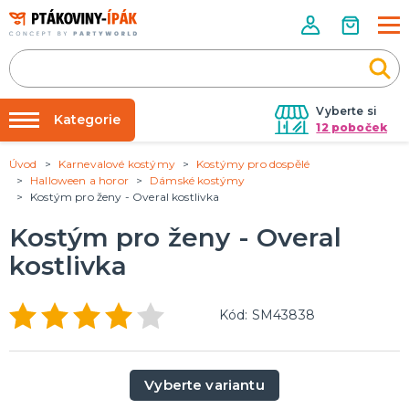
Vyberte si
Kategorie
12 poboček
Úvod
Karnevalové kostýmy
Kostýmy pro dospělé
Půjčovna kostýmů
PÁRTY DOPLŇKY
Halloween a horor
Dámské kostýmy
Narozeninové oslavy
Kostým pro ženy - Overal kostlivka
Párty výzdoba na klíč
Tématické párty
Nafukování balónků
Kostým pro ženy - Overal
Prodejny
kostlivka
KARNEVALOVÉ KOSTÝMY
Kostýmy pro dospělé
Rozvoz
Kostýmy pro děti
Kód: SM43838
Párty Blog
O nás
DOPLŇKY A MAKEUP
Kariéra
Doplňky
Vyberte variantu
Make-up, dekorace na kůži, tetování, umělé řasy
Kontakt