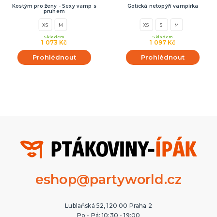
Kostým pro ženy - Sexy vamp s
Gotická netopýří vampírka
pruhem
XS
M
XS
S
M
Skladem
Skladem
1 073 Kč
1 097 Kč
Prohlédnout
Prohlédnout
eshop@partyworld.cz
Lublaňská 52, 120 00 Praha 2
Po - Pá: 10:30 - 19:00