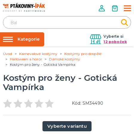
Vyberte si
Kategorie
12 poboček
Úvod
Karnevalové kostýmy
Kostýmy pro dospělé
Půjčovna kostýmů
PÁRTY DOPLŇKY
Halloween a horor
Dámské kostýmy
Narozeninové oslavy
Kostým pro ženy - Gotická Vampírka
Párty výzdoba na klíč
Tématické párty
Nafukování balónků
Kostým pro ženy - Gotická
Prodejny
Vampírka
KARNEVALOVÉ KOSTÝMY
Kostýmy pro dospělé
Rozvoz
Kostýmy pro děti
Kód: SM34490
Párty Blog
O nás
DOPLŇKY A MAKEUP
Kariéra
Doplňky
Vyberte variantu
Make-up, dekorace na kůži, tetování, umělé řasy
Kontakt