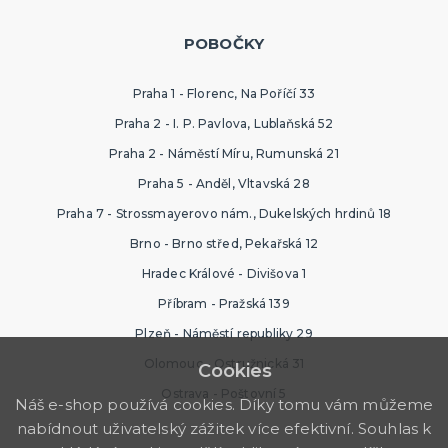
POBOČKY
Praha 1 - Florenc, Na Poříčí 33
Praha 2 - I. P. Pavlova, Lublaňská 52
Praha 2 - Náměstí Míru, Rumunská 21
Praha 5 - Anděl, Vltavská 28
Praha 7 - Strossmayerovo nám., Dukelských hrdinů 18
Brno - Brno střed, Pekařská 12
Hradec Králové - Divišova 1
Příbram - Pražská 139
Plzeň - Náměstí republiky 29
Olomouc - Ostružnická 31
Cookies
Ostrava - Poštovní 5
Náš e-shop používá cookies. Díky tomu vám můžeme
nabídnout uživatelský zážitek více efektivní. Souhlas k