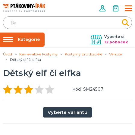
Vyberte si
Kategorie
12 poboček
Úvod
Karnevalové kostýmy
Kostýmy pro dospělé
Vánoce
Půjčovna kostýmů
PÁRTY DOPLŇKY
Dětský elf či elfka
Narozeninové oslavy
Párty výzdoba na klíč
Dětský elf či elfka
Tématické párty
Nafukování balónků
Prodejny
KARNEVALOVÉ KOSTÝMY
Kód: SM24507
Kostýmy pro dospělé
Rozvoz
Kostýmy pro děti
Párty Blog
Vyberte variantu
O nás
DOPLŇKY A MAKEUP
Kariéra
Doplňky
Make-up, dekorace na kůži, tetování, umělé řasy
Kontakt