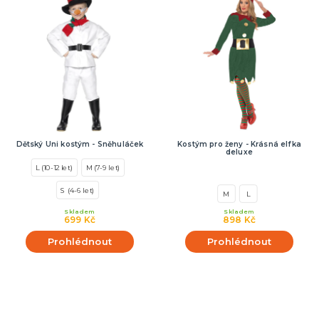
Dětský Uni kostým - Sněhuláček
Kostým pro ženy - Krásná elfka
deluxe
L (10-12 let)
M (7-9 let)
S (4-6 let)
M
L
Skladem
Skladem
699 Kč
898 Kč
Prohlédnout
Prohlédnout