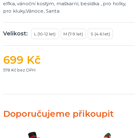
elfka, vánoční kostým, maškarní, besídka , pro holky,
pro kluky,Vánoce, Santa
Velikost:
L (10-12 let)
M (7-9 let)
S (4-6 let)
699 Kč
578 Kč bez DPH
Doporučujeme přikoupit