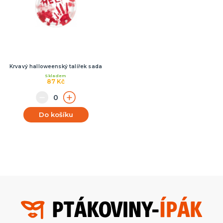
Krvavý halloweenský talířek sada
Skladem
87 Kč
Do košíku