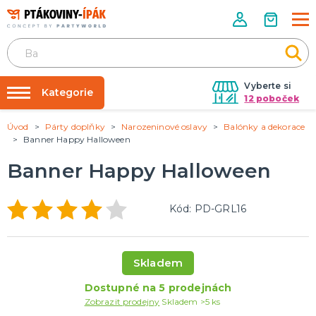
Vyberte si
Kategorie
12 poboček
Úvod
Párty doplňky
Narozeninové oslavy
Balónky a dekorace
Půjčovna kostýmů
PÁRTY DOPLŇKY
Banner Happy Halloween
Narozeninové oslavy
Párty výzdoba na klíč
Banner Happy Halloween
Tématické párty
Nafukování balónků
Prodejny
KARNEVALOVÉ KOSTÝMY
Kód: PD-GRL16
Kostýmy pro dospělé
Rozvoz
Kostýmy pro děti
Párty Blog
Skladem
O nás
DOPLŇKY A MAKEUP
Dostupné na 5 prodejnách
Kariéra
Doplňky
Zobrazit prodejny
Skladem >5 ks
Make-up, dekorace na kůži, tetování, umělé řasy
Kontakt