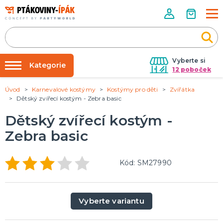
Vyberte si
Kategorie
12 poboček
Úvod
Karnevalové kostýmy
Kostýmy pro děti
Zvířátka
Půjčovna kostýmů
PÁRTY DOPLŇKY
Dětský zvířecí kostým - Zebra basic
Narozeninové oslavy
Párty výzdoba na klíč
Dětský zvířecí kostým -
Tématické párty
Nafukování balónků
Zebra basic
Prodejny
KARNEVALOVÉ KOSTÝMY
Kostýmy pro dospělé
Rozvoz
Kód: SM27990
Kostýmy pro děti
Párty Blog
O nás
DOPLŇKY A MAKEUP
Vyberte variantu
Kariéra
Doplňky
Make-up, dekorace na kůži, tetování, umělé řasy
Kontakt