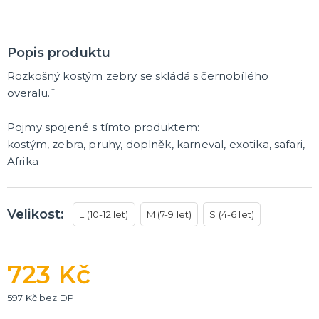
Popis produktu
Rozkošný kostým zebry se skládá s černobílého
overalu.¨
Pojmy spojené s tímto produktem:
kostým, zebra, pruhy, doplněk, karneval, exotika, safari,
Afrika
Velikost:
L (10-12 let)
M (7-9 let)
S (4-6 let)
723 Kč
597 Kč bez DPH