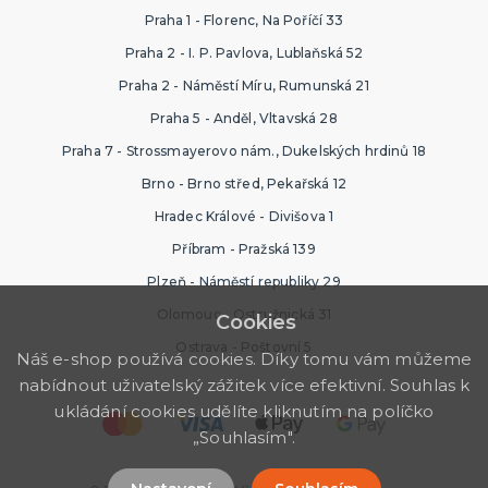
Praha 1 - Florenc, Na Poříčí 33
Praha 2 - I. P. Pavlova, Lublaňská 52
Praha 2 - Náměstí Míru, Rumunská 21
Praha 5 - Anděl, Vltavská 28
Praha 7 - Strossmayerovo nám., Dukelských hrdinů 18
Brno - Brno střed, Pekařská 12
Hradec Králové - Divišova 1
Příbram - Pražská 139
Plzeň - Náměstí republiky 29
Olomouc - Ostružnická 31
Cookies
Ostrava - Poštovní 5
Náš e-shop používá cookies. Díky tomu vám můžeme
nabídnout uživatelský zážitek více efektivní. Souhlas k
ukládání cookies udělíte kliknutím na políčko
„Souhlasím".