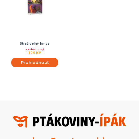
Strašidelný hmyz
Nedostupný
126 Kč
Prohlédnout