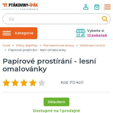
Vyberte si
Kategorie
12 poboček
Úvod
Párty doplňky
Narozeninové oslavy
Dekorace na stůl
Půjčovna kostýmů
PÁRTY DOPLŇKY
Papírové prostírání - lesní omalovánky
Narozeninové oslavy
Párty výzdoba na klíč
Papírové prostírání - lesní
Tématické párty
Nafukování balónků
omalovánky
Prodejny
KARNEVALOVÉ KOSTÝMY
Kostýmy pro dospělé
Rozvoz
Kód: PD-kol1
Kostýmy pro děti
Párty Blog
O nás
DOPLŇKY A MAKEUP
Skladem
Kariéra
Doplňky
Make-up, dekorace na kůži, tetování, umělé řasy
Dostupné na 1 prodejně
Kontakt