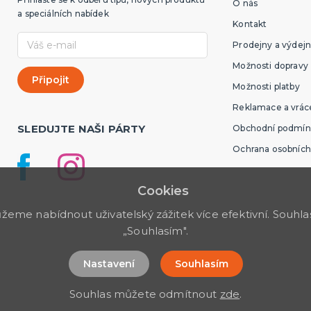
O nás
a speciálních nabídek
Kontakt
Prodejny a výdejn
Možnosti dopravy
Možnosti platby
Reklamace a vráce
SLEDUJTE NAŠI PÁRTY
Obchodní podmín
Ochrana osobních
Cookies
me nabídnout uživatelský zážitek více efektivní. Souhlas 
„Souhlasím".
Nastavení
Souhlasím
Souhlas můžete odmítnout
zde
.