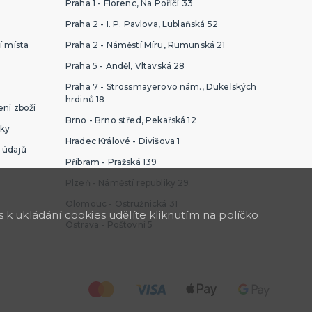
Praha 1 - Florenc, Na Poříčí 33
Praha 2 - I. P. Pavlova, Lublaňská 52
í místa
Praha 2 - Náměstí Míru, Rumunská 21
Praha 5 - Anděl, Vltavská 28
Praha 7 - Strossmayerovo nám., Dukelských
hrdinů 18
ní zboží
Brno - Brno střed, Pekařská 12
ky
Hradec Králové - Divišova 1
 údajů
Příbram - Pražská 139
Plzeň - Náměstí republiky 29
Olomouc - Ostružnická 31
k ukládání cookies udělíte kliknutím na políčko
Ostrava - Poštovní 5