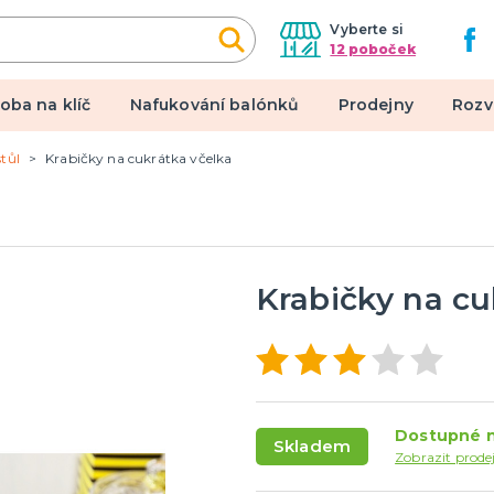
Vyberte si
12 poboček
oba na klíč
Nafukování balónků
Prodejny
Rozv
tůl
Krabičky na cukrátka včelka
alové kostýmy
Doplňky a makeup
 pro dospělé
Doplňky
pro děti
Make-up, dekorace na kůži,
tetování, umělé řasy
Krabičky na cu
een a hororová párty
 líčidla a efekty
lné kontaktní čočky
Dostupné n
Skladem
 škrabošky
Zobrazit prode