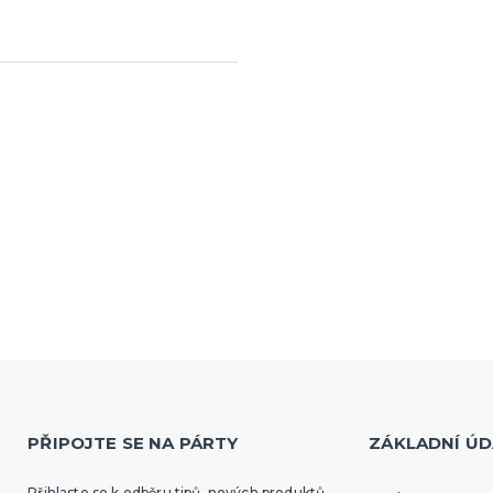
PŘIPOJTE SE NA PÁRTY
ZÁKLADNÍ ÚD
Přihlaste se k odběru tipů, nových produktů