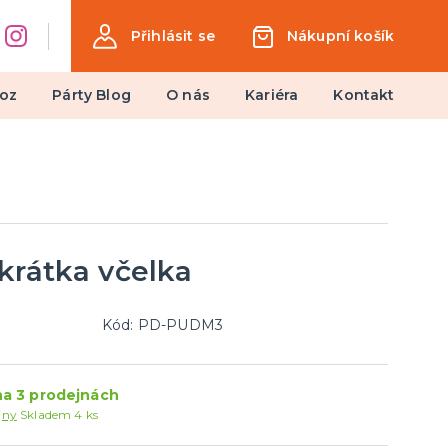
Přihlásit se
Nákupní košík
oz
Párty Blog
O nás
Kariéra
Kontakt
Dárky a žertovné předměty
Ptákoviny, žerty, srandičky
Originální dárky
krátka včelka
Kód: PD-PUDM3
a 3 prodejnách
jny
Skladem 4 ks