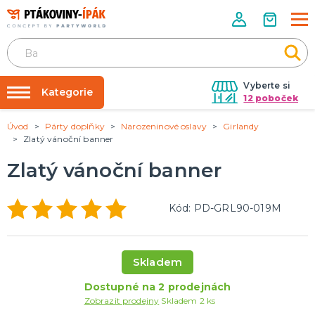
Vyberte si
Kategorie
12 poboček
Úvod
Párty doplňky
Narozeninové oslavy
Girlandy
Půjčovna kostýmů
PÁRTY DOPLŇKY
Zlatý vánoční banner
Narozeninové oslavy
Párty výzdoba na klíč
Zlatý vánoční banner
Tématické párty
Nafukování balónků
Prodejny
KARNEVALOVÉ KOSTÝMY
Kód: PD-GRL90-019M
Kostýmy pro dospělé
Rozvoz
Kostýmy pro děti
Párty Blog
Skladem
O nás
DOPLŇKY A MAKEUP
Dostupné na 2 prodejnách
Kariéra
Doplňky
Zobrazit prodejny
Skladem 2 ks
Make-up, dekorace na kůži, tetování, umělé řasy
Kontakt