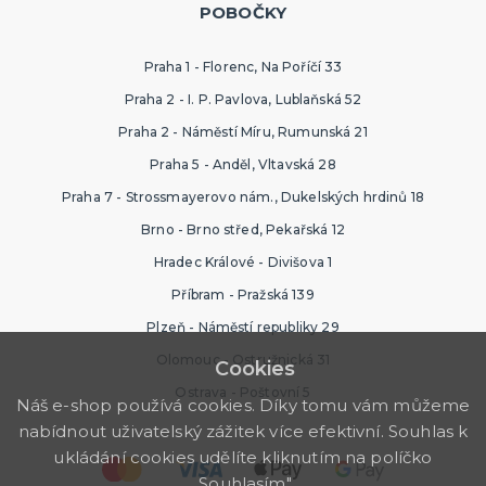
POBOČKY
Praha 1 - Florenc, Na Poříčí 33
Praha 2 - I. P. Pavlova, Lublaňská 52
Praha 2 - Náměstí Míru, Rumunská 21
Praha 5 - Anděl, Vltavská 28
Praha 7 - Strossmayerovo nám., Dukelských hrdinů 18
Brno - Brno střed, Pekařská 12
Hradec Králové - Divišova 1
Příbram - Pražská 139
Plzeň - Náměstí republiky 29
Olomouc - Ostružnická 31
Cookies
Ostrava - Poštovní 5
Náš e-shop používá cookies. Díky tomu vám můžeme
nabídnout uživatelský zážitek více efektivní. Souhlas k
ukládání cookies udělíte kliknutím na políčko
„Souhlasím".