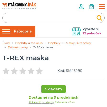
Vyberte si
Kategorie
12 poboček
Úvod
Doplňky a makeup
Doplňky
Masky, škrabošky
Půjčovna kostýmů
PÁRTY DOPLŇKY
Dětské masky
T-REX maska
Narozeninové oslavy
Párty výzdoba na klíč
T-REX maska
Tématické párty
Nafukování balónků
Prodejny
KARNEVALOVÉ KOSTÝMY
Kód: SM46990
Kostýmy pro dospělé
Rozvoz
Kostýmy pro děti
Párty Blog
Skladem
O nás
DOPLŇKY A MAKEUP
Dostupné na 3 prodejnách
Kariéra
Doplňky
Zobrazit prodejny
Skladem >5 ks
Make-up, dekorace na kůži, tetování, umělé řasy
Kontakt