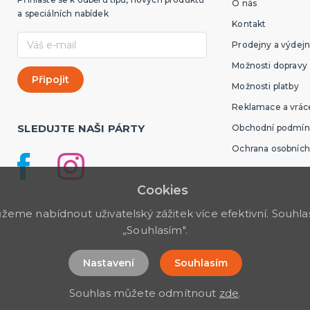
O nás
a speciálních nabídek
Kontakt
Prodejny a výdejn
Možnosti dopravy
Možnosti platby
Reklamace a vráce
SLEDUJTE NAŠI PÁRTY
Obchodní podmín
Ochrana osobních
Cookies
me nabídnout uživatelský zážitek více efektivní. Souhlas 
„Souhlasím".
Nastavení
Souhlasím
Souhlas můžete odmítnout
zde
.