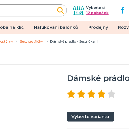
Vyberte si
12 poboček
oba na klíč
Nafukování balónků
Prodejny
Rozv
kostýmy
Sexy sestřičky
Dámské prádlo - Sestřička III
alové kostýmy
Doplňky a makeup
 pro dospělé
Doplňky
pro děti
Make-up, dekorace na kůži,
tetování, umělé řasy
Dámské prádlo -
een a hororová párty
 líčidla a efekty
lné kontaktní čočky
Vyberte variantu
 škrabošky