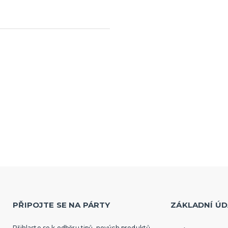
PŘIPOJTE SE NA PÁRTY
ZÁKLADNÍ ÚD
Přihlaste se k odběru tipů, nových produktů