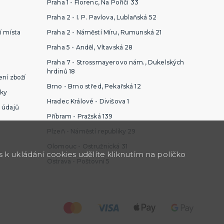
Praha 1 - Florenc, Na Poříčí 33
Praha 2 - I. P. Pavlova, Lublaňská 52
í místa
Praha 2 - Náměstí Míru, Rumunská 21
Praha 5 - Anděl, Vltavská 28
Praha 7 - Strossmayerovo nám., Dukelských
hrdinů 18
ní zboží
Brno - Brno střed, Pekařská 12
ky
Hradec Králové - Divišova 1
 údajů
Příbram - Pražská 139
Plzeň - Náměstí republiky 29
Olomouc - Ostružnická 31
k ukládání cookies udělíte kliknutím na políčko
Ostrava - Poštovní 5