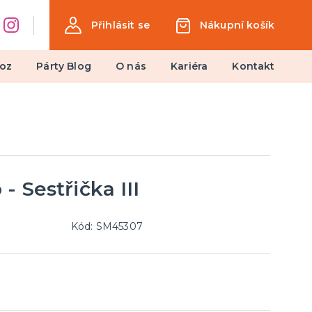
Přihlásit se
Nákupní košík
oz
Párty Blog
O nás
Kariéra
Kontakt
Dárky a žertovné předměty
Ptákoviny, žerty, srandičky
Originální dárky
 Sestřička III
Kód: SM45307