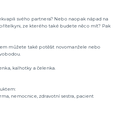
ekvapili svého partnera? Nebo naopak nápad na
 přítelkyni, ze kterého také budete něco mít? Pak
mem můžete také potěšit novomanžele nebo
svobodou.
nka, kalhotky a čelenka.
duktem:
orma, nemocnice, zdravotní sestra, pacient