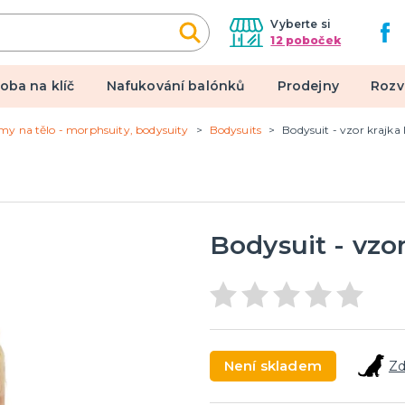
Vyberte si
12 poboček
oba na klíč
Nafukování balónků
Prodejny
Rozv
my na tělo - morphsuity, bodysuity
Bodysuits
Bodysuit - vzor krajka I
alové kostýmy
Doplňky a makeup
 pro dospělé
Doplňky
pro děti
Make-up, dekorace na kůži,
tetování, umělé řasy
Bodysuit - vzor
een a hororová párty
 líčidla a efekty
lné kontaktní čočky
Není skladem
Zd
 škrabošky