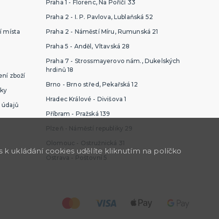
Praha 1 - Florenc, Na Poříčí 33
Praha 2 - I. P. Pavlova, Lublaňská 52
í místa
Praha 2 - Náměstí Míru, Rumunská 21
Praha 5 - Anděl, Vltavská 28
Praha 7 - Strossmayerovo nám., Dukelských
hrdinů 18
ní zboží
Brno - Brno střed, Pekařská 12
ky
Hradec Králové - Divišova 1
 údajů
Příbram - Pražská 139
Plzeň - Náměstí republiky 29
Olomouc - Ostružnická 31
k ukládání cookies udělíte kliknutím na políčko
Ostrava - Poštovní 5