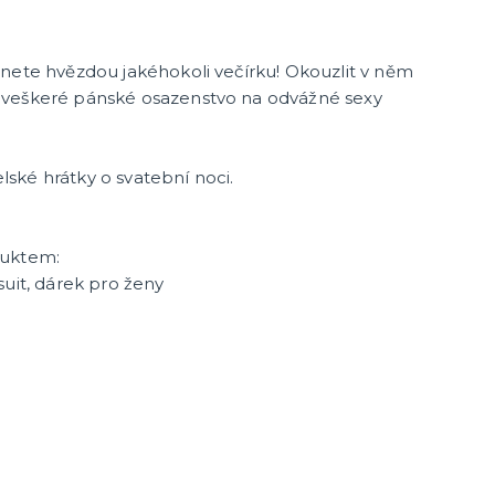
nete hvězdou jakéhokoli večírku! Okouzlit v něm
 veškeré pánské osazenstvo na odvážné sexy
ské hrátky o svatební noci.
duktem:
suit, dárek pro ženy