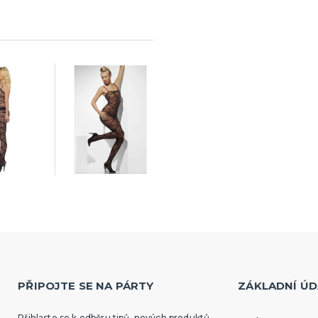
PŘIPOJTE SE NA PÁRTY
ZÁKLADNÍ ÚD
Přihlaste se k odběru tipů, nových produktů