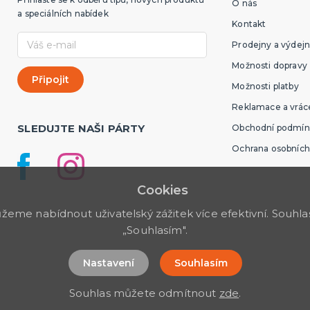
O nás
a speciálních nabídek
Kontakt
Prodejny a výdejn
Možnosti dopravy
Možnosti platby
Reklamace a vráce
SLEDUJTE NAŠI PÁRTY
Obchodní podmín
Ochrana osobních
Cookies
me nabídnout uživatelský zážitek více efektivní. Souhlas 
„Souhlasím".
Nastavení
Souhlasím
Souhlas můžete odmítnout
zde
.