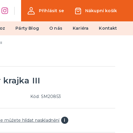
Přihlásit se
Nákupní košík
oz
Párty Blog
O nás
Kariéra
Kontakt
II
Dárky a žertovné předměty
Ptákoviny, žerty, srandičky
Originální dárky
 krajka III
Kód: SM20853
e můžete hlídat naskladnění
i