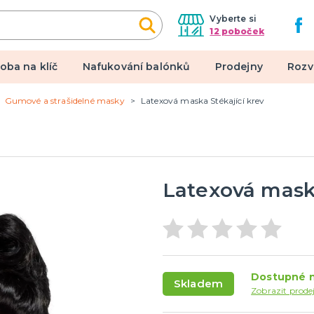
Vyberte si
12 poboček
oba na klíč
Nafukování balónků
Prodejny
Rozv
Gumové a strašidelné masky
Latexová maska Stékající krev
alové kostýmy
Doplňky a makeup
 pro dospělé
Doplňky
pro děti
Make-up, dekorace na kůži,
tetování, umělé řasy
Latexová maska
een a hororová párty
 líčidla a efekty
lné kontaktní čočky
Dostupné n
Skladem
 škrabošky
Zobrazit prode