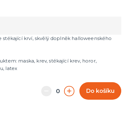
stékající krví, skvělý doplněk halloweenského
ktem: maska, krev, stékající krev, horor,
, latex
Do košíku