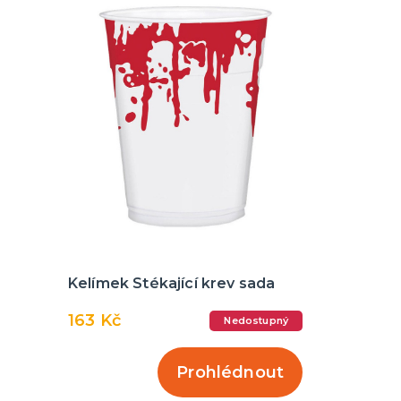
Kelímek Stékající krev sada
163 Kč
Nedostupný
Prohlédnout