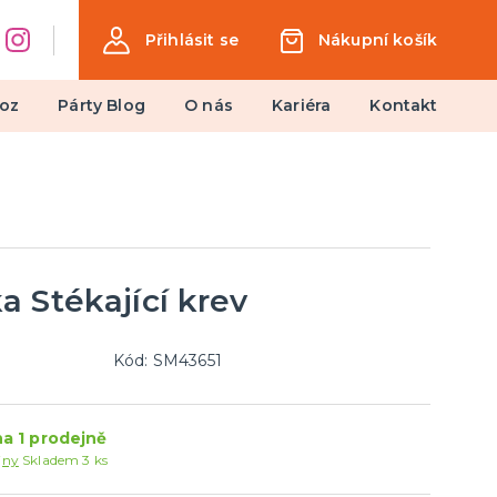
Přihlásit se
Nákupní košík
oz
Párty Blog
O nás
Kariéra
Kontakt
Dárky a žertovné předměty
Ptákoviny, žerty, srandičky
Originální dárky
 Stékající krev
Kód: SM43651
a 1 prodejně
jny
Skladem 3 ks