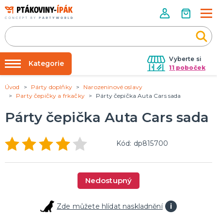
Vyberte si
Kategorie
11 poboček
Úvod
Párty doplňky
Narozeninové oslavy
Půjčovna kostýmů
PÁRTY DOPLŇKY
Party čepičky a frkačky
Párty čepička Auta Cars sada
Narozeninové oslavy
Párty výzdoba na klíč
Párty čepička Auta Cars sada
Tématické párty
Nafukování balónků
Prodejny
KARNEVALOVÉ KOSTÝMY
Kód: dp815700
Kostýmy pro dospělé
Rozvoz
Kostýmy pro děti
Párty Blog
Nedostupný
O nás
DOPLŇKY A MAKEUP
Kariéra
Doplňky
Zde můžete hlídat naskladnění
i
Make-up, dekorace na kůži, tetování, umělé řasy
Kontakt