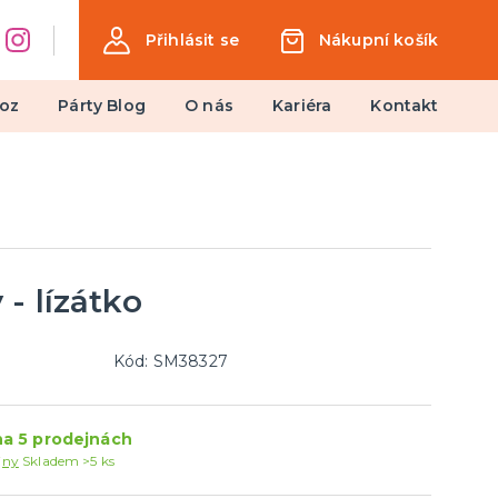
Přihlásit se
Nákupní košík
oz
Párty Blog
O nás
Kariéra
Kontakt
Dárky a žertovné předměty
Ptákoviny, žerty, srandičky
Originální dárky
- lízátko
Kód: SM38327
a 5 prodejnách
jny
Skladem >5 ks