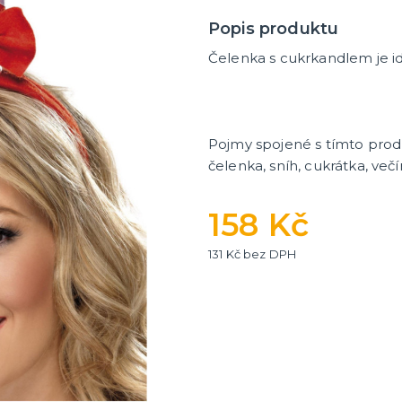
Popis produktu
Čelenka s cukrkandlem je ide
Pojmy spojené s tímto pro
čelenka, sníh, cukrátka, več
158 Kč
131 Kč bez DPH