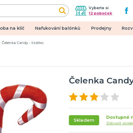
Vyberte si
12 poboček
oba na klíč
Nafukování balónků
Prodejny
Rozv
Čelenka Candy - lízátko
alové kostýmy
Doplňky a makeup
 pro dospělé
Doplňky
pro děti
Make-up, dekorace na kůži,
tetování, umělé řasy
Čelenka Candy 
een a hororová párty
 líčidla a efekty
lné kontaktní čočky
Dostupné n
Skladem
 škrabošky
Zobrazit prode