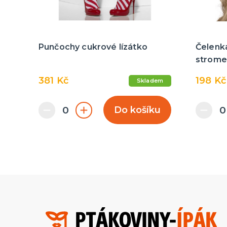
Punčochy cukrové lízátko
Čelenk
strome
381 Kč
198 Kč
Skladem
Do košíku