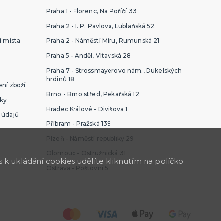
Praha 1 - Florenc, Na Poříčí 33
Praha 2 - I. P. Pavlova, Lublaňská 52
í místa
Praha 2 - Náměstí Míru, Rumunská 21
Praha 5 - Anděl, Vltavská 28
Praha 7 - Strossmayerovo nám., Dukelských
hrdinů 18
ní zboží
Brno - Brno střed, Pekařská 12
ky
Hradec Králové - Divišova 1
 údajů
Příbram - Pražská 139
Plzeň - Náměstí republiky 29
Olomouc - Ostružnická 31
k ukládání cookies udělíte kliknutím na políčko
Ostrava - Poštovní 5