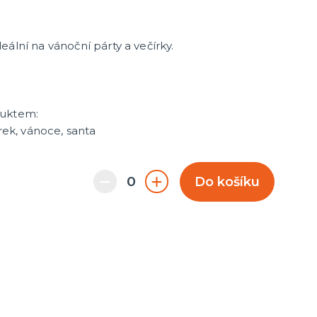
ální na vánoční párty a večírky.
duktem:
írek, vánoce, santa
Do košíku