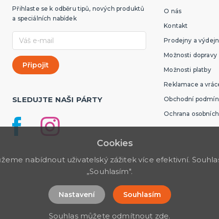
Přihlaste se k odběru tipů, nových produktů
O nás
a speciálních nabídek
Kontakt
Prodejny a výdejn
Možnosti dopravy
Možnosti platby
Reklamace a vráce
SLEDUJTE NAŠI PÁRTY
Obchodní podmín
Ochrana osobních
Cookies
me nabídnout uživatelský zážitek více efektivní. Souhlas 
„Souhlasím".
Nastavení
Souhlasím
Souhlas můžete odmítnout
zde
.