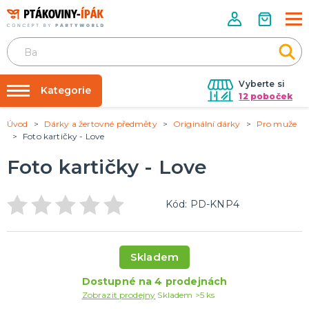
Vyberte si
Kategorie
12 poboček
Úvod
Dárky a žertovné předměty
Originální dárky
Pro muže
Půjčovna kostýmů
PÁRTY DOPLŇKY
Foto kartičky - Love
Narozeninové oslavy
Párty výzdoba na klíč
Foto kartičky - Love
Tématické párty
Nafukování balónků
Prodejny
KARNEVALOVÉ KOSTÝMY
Kód: PD-KNP4
Kostýmy pro dospělé
Rozvoz
Kostýmy pro děti
Párty Blog
Skladem
O nás
DOPLŇKY A MAKEUP
Dostupné na 4 prodejnách
Kariéra
Doplňky
Zobrazit prodejny
Skladem >5 ks
Make-up, dekorace na kůži, tetování, umělé řasy
Kontakt