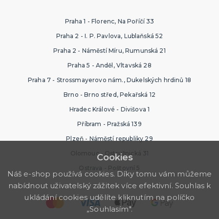
Praha 1 - Florenc, Na Poříčí 33
Praha 2 - I. P. Pavlova, Lublaňská 52
Praha 2 - Náměstí Míru, Rumunská 21
Praha 5 - Anděl, Vltavská 28
Praha 7 - Strossmayerovo nám., Dukelských hrdinů 18
Brno - Brno střed, Pekařská 12
Hradec Králové - Divišova 1
Příbram - Pražská 139
Plzeň - Náměstí republiky 29
Olomouc - Ostružnická 31
Cookies
Ostrava - Poštovní 5
Náš e-shop používá cookies. Díky tomu vám můžeme
nabídnout uživatelský zážitek více efektivní. Souhlas k
ukládání cookies udělíte kliknutím na políčko
„Souhlasím".