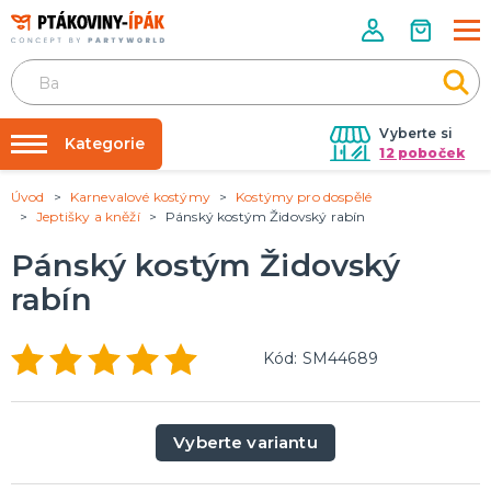
Vyberte si
Kategorie
12 poboček
Úvod
Karnevalové kostýmy
Kostýmy pro dospělé
Půjčovna kostýmů
PÁRTY DOPLŇKY
Jeptišky a kněží
Pánský kostým Židovský rabín
Narozeninové oslavy
Párty výzdoba na klíč
Pánský kostým Židovský
Tématické párty
Nafukování balónků
rabín
Prodejny
KARNEVALOVÉ KOSTÝMY
Kostýmy pro dospělé
Rozvoz
Kód: SM44689
Kostýmy pro děti
Párty Blog
O nás
DOPLŇKY A MAKEUP
Vyberte variantu
Kariéra
Doplňky
Make-up, dekorace na kůži, tetování, umělé řasy
Kontakt