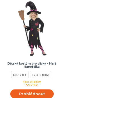
Dětský kostým pro dívky - Malá
čarodějka
M (7-9 let)
T2 (3-4 roky)
Není skladem
592 Kč
Prohlédnout