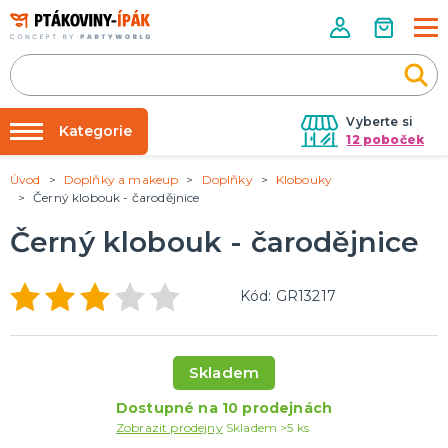
Vyberte si
Kategorie
12 poboček
Úvod
Doplňky a makeup
Doplňky
Klobouky
Půjčovna kostýmů
PÁRTY DOPLŇKY
Černý klobouk - čarodějnice
Narozeninové oslavy
Párty výzdoba na klíč
Černý klobouk - čarodějnice
Tématické párty
Nafukování balónků
Prodejny
KARNEVALOVÉ KOSTÝMY
Kód: GR13217
Kostýmy pro dospělé
Rozvoz
Kostýmy pro děti
Párty Blog
Skladem
O nás
DOPLŇKY A MAKEUP
Dostupné na 10 prodejnách
Kariéra
Doplňky
Zobrazit prodejny
Skladem >5 ks
Make-up, dekorace na kůži, tetování, umělé řasy
Kontakt