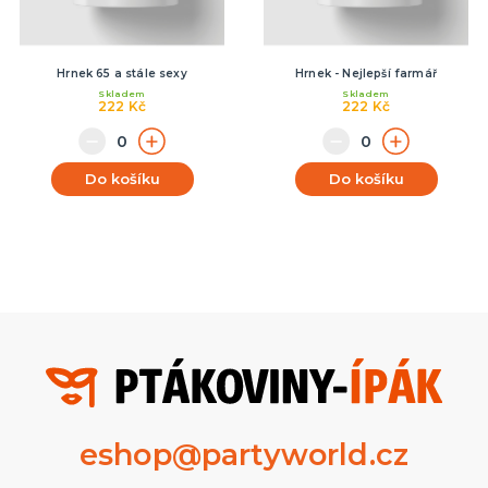
Hrnek 65 a stále sexy
Hrnek - Nejlepší farmář
Skladem
Skladem
222 Kč
222 Kč
Do košíku
Do košíku
eshop@partyworld.cz