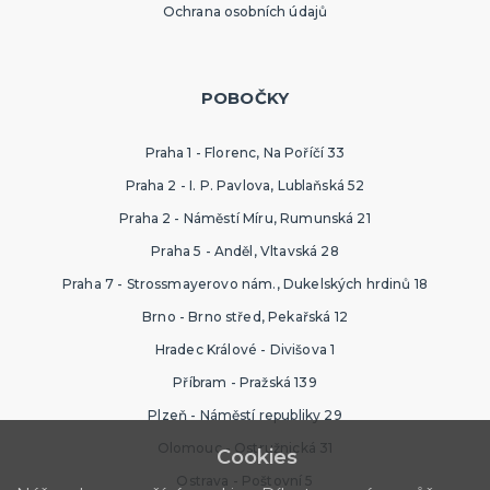
Ochrana osobních údajů
POBOČKY
Praha 1 - Florenc, Na Poříčí 33
Praha 2 - I. P. Pavlova, Lublaňská 52
Praha 2 - Náměstí Míru, Rumunská 21
Praha 5 - Anděl, Vltavská 28
Praha 7 - Strossmayerovo nám., Dukelských hrdinů 18
Brno - Brno střed, Pekařská 12
Hradec Králové - Divišova 1
Příbram - Pražská 139
Plzeň - Náměstí republiky 29
Olomouc - Ostružnická 31
Cookies
Ostrava - Poštovní 5