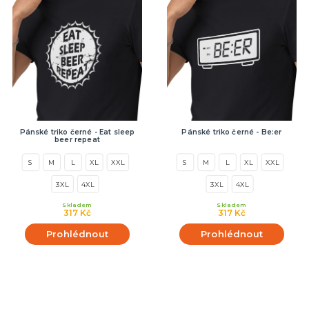
Pánské triko černé - Eat sleep
Pánské triko černé - Be:er
beer repeat
S
M
L
XL
XXL
S
M
L
XL
XXL
3XL
4XL
3XL
4XL
Skladem
Skladem
317 Kč
317 Kč
Prohlédnout
Prohlédnout