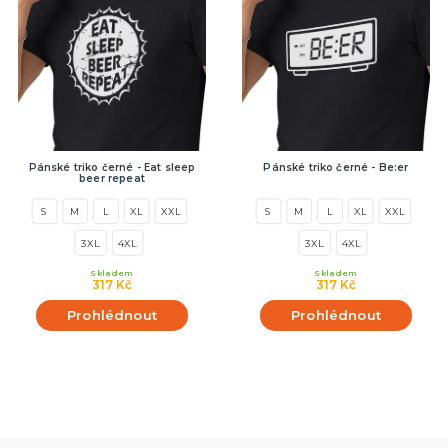
Pánské triko černé - Eat sleep
Pánské triko černé - Be:er
beer repeat
S
M
L
XL
XXL
S
M
L
XL
XXL
3XL
4XL
3XL
4XL
Skladem
Skladem
317 Kč
317 Kč
Prohlédnout
Prohlédnout