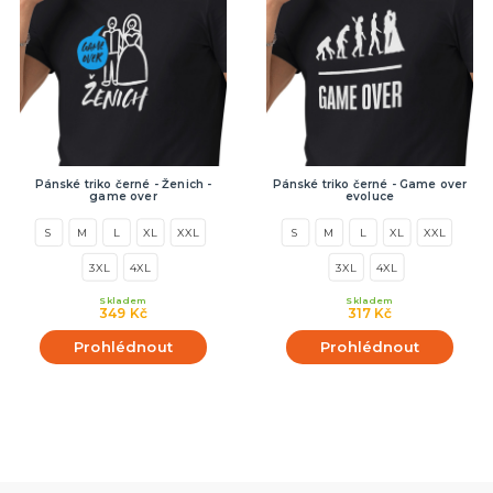
Pánské triko černé - Ženich -
Pánské triko černé - Game over
game over
evoluce
S
M
L
XL
XXL
S
M
L
XL
XXL
3XL
4XL
3XL
4XL
Skladem
Skladem
349 Kč
317 Kč
Prohlédnout
Prohlédnout