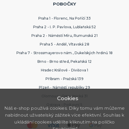
POBOČKY
Praha 1 - Florenc, Na Poříčí 33
Praha 2 - I. P. Pavlova, Lublaňská 52
Praha 2 - Náměstí Míru, Rumunská 21
Praha 5 - Anděl, Vltavská 28
Praha 7 - Strossmayerovo nám., Dukelských hrdinů 18
Brno - Brno střed, Pekařská 12
Hradec Králové - Divišova 1
Příbram - Pražská 139
Plzeň - Náměstí republiky 29
Olomouc - Ostružnická 31
Cookies
Ostrava - Poštovní 5
Náš e-shop používá cookies. Díky tomu vám můžeme
nabídnout uživatelský zážitek více efektivní. Souhlas k
ukládání cookies udělíte kliknutím na políčko
„Souhlasím".