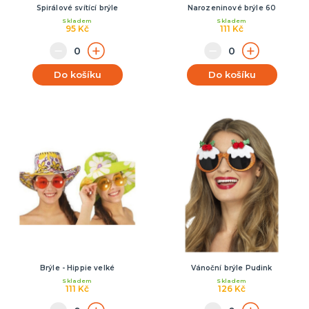
Spirálové svítící brýle
Narozeninové brýle 60
Skladem
Skladem
95 Kč
111 Kč
Do košíku
Do košíku
Brýle - Hippie velké
Vánoční brýle Pudink
Skladem
Skladem
111 Kč
126 Kč