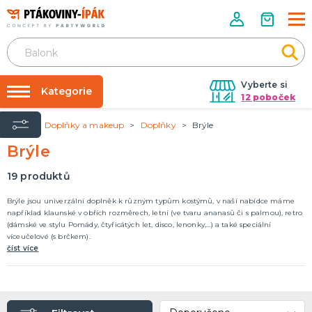
Vyberte si
Kategorie
12 poboček
Úvod
Doplňky a makeup
Doplňky
Brýle
Půjčovna kostýmů
PÁRTY DOPLŇKY
Brýle
Narozeninové oslavy
Párty výzdoba na klíč
Tématické párty
Nafukování balónků
19
produktů
Prodejny
KARNEVALOVÉ KOSTÝMY
Brýle jsou univerzální doplněk k různým typům kostýmů, v naší nabídce máme
například klaunské v obřích rozměrech, letní (ve tvaru ananasů či s palmou), retro
Kostýmy pro dospělé
Rozvoz
(dámské ve stylu Pomády, čtyřicátých let, disco, lenonky,...) a také speciální
Kostýmy pro děti
víceučelové (s brčkem).
Párty Blog
číst více
O nás
DOPLŇKY A MAKEUP
Kariéra
Doplňky
Make-up, dekorace na kůži, tetování, umělé řasy
Kontakt