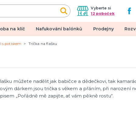
Vyberte si
12 poboček
oba na klíč
Nafukování balónků
Prodejny
Rozv
il s potiskem
Trička na flašku
alové kostýmy
Doplňky a makeup
 pro dospělé
Doplňky
pro děti
Make-up, dekorace na kůži,
tetování, umělé řasy
 flašku můžete nadělit jak babičce a dědečkovi, tak kam
ovým dárkem jsou trička s věkem a přáním, při narození n
ápisem „Pořádně mě zapijte, ať vám pěkně rostu“.
een a hororová párty
 líčidla a efekty
lné kontaktní čočky
 škrabošky