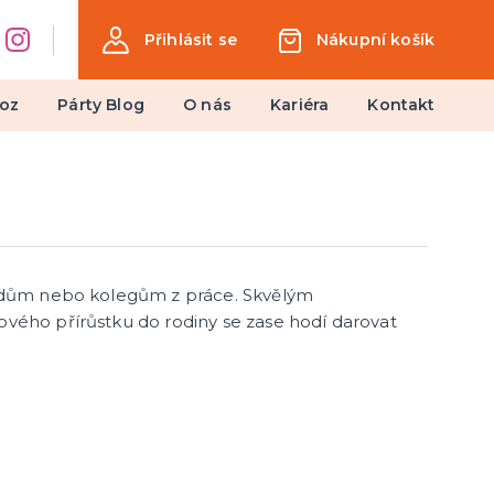
Přihlásit se
Nákupní košík
oz
Párty Blog
O nás
Kariéra
Kontakt
Dárky a žertovné předměty
Ptákoviny, žerty, srandičky
Originální dárky
arádům nebo kolegům z práce. Skvělým
ového přírůstku do rodiny se zase hodí darovat