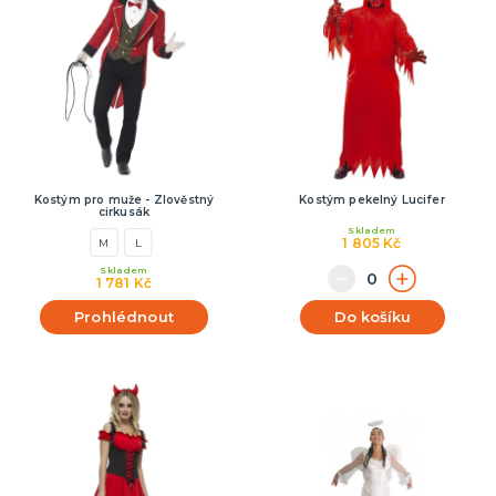
Kostým pro muže - Zlověstný
Kostým pekelný Lucifer
cirkusák
Skladem
1 805 Kč
M
L
Skladem
1 781 Kč
Prohlédnout
Do košíku