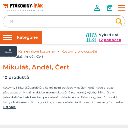
Vyberte si
Kategorie
12 poboček
Úvod
Karnevalové kostýmy
Kostýmy pro dospělé
Půjčovna kostýmů
PÁRTY DOPLŇKY
Mikuláš, Anděl, Čert
Narozeninové oslavy
Párty výzdoba na klíč
Mikuláš, Anděl, Čert
Tématické párty
Nafukování balónků
10
produktů
Prodejny
KARNEVALOVÉ KOSTÝMY
Kostýmy Mikulášů, andělů a čertů není potřeba v našich končinách dlouze
Kostýmy pro dospělé
Rozvoz
představovat! V naší nabídce máme skutečně rozmanitý výběr,- Mikuláše v
Kostýmy pro děti
jednodušším i zdobnějším provedení, překrásné andělské róby, tradiční české
Párty Blog
čerty s kožíškem i démony s kápí, a v neposlední řadě také dámské sexy čertovské
a andělský kostýmy.
číst více
O nás
DOPLŇKY A MAKEUP
Kariéra
Doplňky
Make-up, dekorace na kůži, tetování, umělé řasy
Kontakt