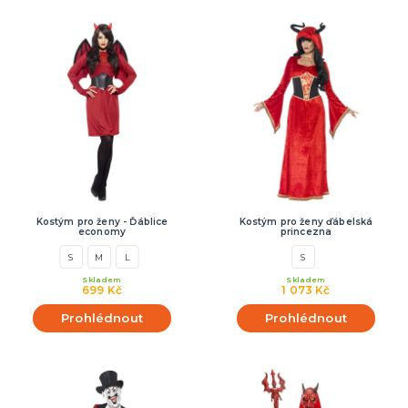
Kostým pro ženy - Ďáblice
Kostým pro ženy ďábelská
economy
princezna
S
M
L
S
Skladem
Skladem
699 Kč
1 073 Kč
Prohlédnout
Prohlédnout