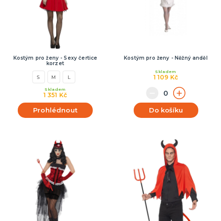
Kostým pro ženy - Sexy čertice
Kostým pro ženy - Něžný anděl
korzet
Skladem
1 109 Kč
S
M
L
Skladem
1 351 Kč
Prohlédnout
Do košíku