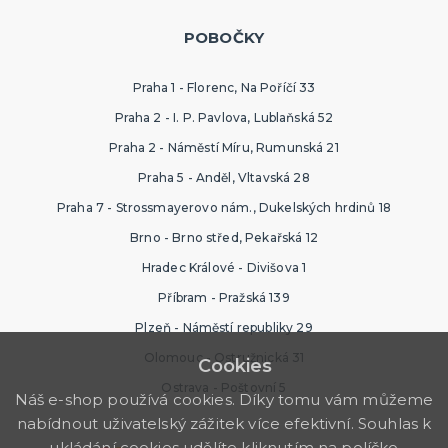
POBOČKY
Praha 1 - Florenc, Na Poříčí 33
Praha 2 - I. P. Pavlova, Lublaňská 52
Praha 2 - Náměstí Míru, Rumunská 21
Praha 5 - Anděl, Vltavská 28
Praha 7 - Strossmayerovo nám., Dukelských hrdinů 18
Brno - Brno střed, Pekařská 12
Hradec Králové - Divišova 1
Příbram - Pražská 139
Plzeň - Náměstí republiky 29
Olomouc - Ostružnická 31
Cookies
Ostrava - Poštovní 5
Náš e-shop používá cookies. Díky tomu vám můžeme
nabídnout uživatelský zážitek více efektivní. Souhlas k
ukládání cookies udělíte kliknutím na políčko