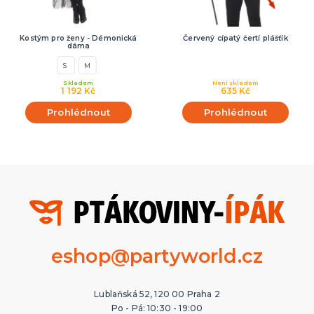
Kostým pro ženy - Démonická
Červený cípatý čertí plášťík
dáma
S
M
Skladem
Není skladem
1 192 Kč
635 Kč
Prohlédnout
Prohlédnout
eshop@partyworld.cz
Lublaňská 52, 120 00 Praha 2
Po - Pá: 10:30 - 19:00