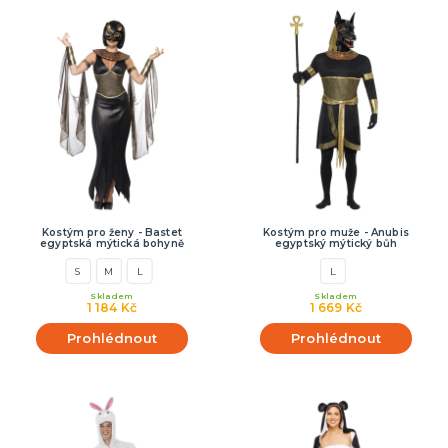
Kostým pro ženy - Bastet
Kostým pro muže - Anubis
egyptská mýtická bohyně
egyptský mýtický bůh
S
M
L
L
Skladem
Skladem
1 184 Kč
1 669 Kč
Prohlédnout
Prohlédnout