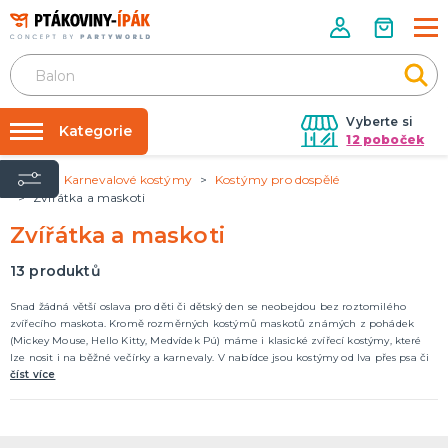
Vyberte si
Kategorie
12 poboček
Úvod
Karnevalové kostýmy
Kostýmy pro dospělé
Půjčovna kostýmů
PÁRTY DOPLŇKY
Zvířátka a maskoti
Narozeninové oslavy
Párty výzdoba na klíč
Zvířátka a maskoti
Tématické párty
Nafukování balónků
13
produktů
Prodejny
KARNEVALOVÉ KOSTÝMY
Snad žádná větší oslava pro děti či dětský den se neobejdou bez roztomilého
Kostýmy pro dospělé
Rozvoz
zvířecího maskota. Kromě rozměrných kostýmů maskotů známých z pohádek
Kostýmy pro děti
(Mickey Mouse, Hello Kitty, Medvídek Pú) máme i klasické zvířecí kostýmy, které
Párty Blog
lze nosit i na běžné večírky a karnevaly. V nabídce jsou kostýmy od lva přes psa či
káčátko až po humra nebo žraloka, takže si vybere skutečně každý. Kostýmy jsou
číst více
O nás
DOPLŇKY A MAKEUP
univerzální pro muže i ženy.
Kariéra
Doplňky
Make-up, dekorace na kůži, tetování, umělé řasy
Kontakt