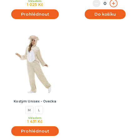
Skladem
1 025 Kč
Prohlédnout
Do košíku
Kostým Unisex - Ovečka
M
L
Skladem
1 431 Kč
Prohlédnout