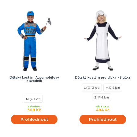
Dětský kostým Automobilový
Dětský kostým pro dívky - Služka
závodník
L (10-12 let)
M (7-9 let)
S (4-6 let)
M (7-9 let)
Skladem
Skladem
508 Kč
484 Kč
Prohlédnout
Prohlédnout