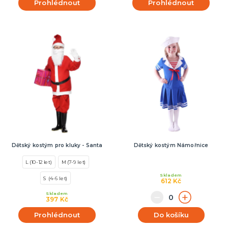
Prohlédnout
Prohlédnout
Dětský kostým pro kluky - Santa
Dětský kostým Námořnice
L (10-12 let)
M (7-9 let)
Skladem
S (4-6 let)
612 Kč
Skladem
397 Kč
Prohlédnout
Do košíku