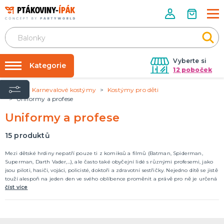
Vyberte si
Kategorie
12 poboček
Úvod
Karnevalové kostýmy
Kostýmy pro děti
Půjčovna kostýmů
PÁRTY DOPLŇKY
Uniformy a profese
Narozeninové oslavy
Párty výzdoba na klíč
Uniformy a profese
Tématické párty
Nafukování balónků
15
produktů
Prodejny
KARNEVALOVÉ KOSTÝMY
Mezi dětské hrdiny nepatří pouze ti z komiksů a filmů (Batman, Spiderman,
Kostýmy pro dospělé
Rozvoz
Superman, Darth Vader,...), ale často také obyčejní lidé s různými profesemi, jako
Kostýmy pro děti
jsou piloti, hasiči, vojáci, policisté, doktoři a zdravotní sestřičky. Nejedno dítě se jistě
Párty Blog
touží alespoň na jeden den ve svého oblíbence proměnit a právě pro ně je určená
tato kategorie.
číst více
O nás
DOPLŇKY A MAKEUP
Kariéra
Doplňky
Make-up, dekorace na kůži, tetování, umělé řasy
Kontakt