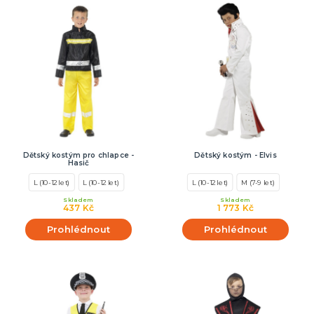
Dětský kostým pro chlapce -
Dětský kostým - Elvis
Hasič
L (10-12 let)
L (10-12 let)
L (10-12 let)
M (7-9 let)
Skladem
Skladem
437 Kč
1 773 Kč
Prohlédnout
Prohlédnout