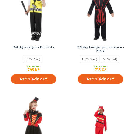
Dětský kostým - Policista
Dětský kostým pro chlapce -
Ninja
L (10-12 let)
L (10-12 let)
M (7-9 let)
Skladem
Skladem
795 Kč
715 Kč
Prohlédnout
Prohlédnout