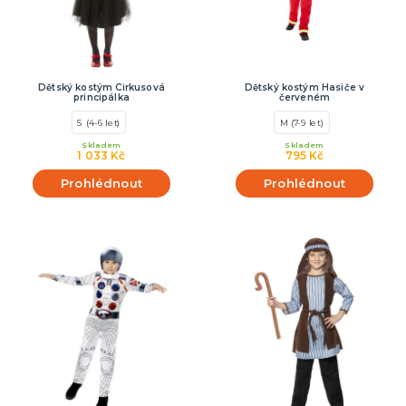
Dětský kostým Cirkusová
Dětský kostým Hasiče v
principálka
červeném
S (4-6 let)
M (7-9 let)
Skladem
Skladem
1 033 Kč
795 Kč
Prohlédnout
Prohlédnout