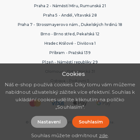
Praha 2 - Náměstí Míru, Rumunská 21
Praha 5 - Anděl, Vltavská 28
Praha 7 - Strossmayerovo nám., Dukelských hrdinů 18
Brno - Brno střed, Pekařská 12
Hradec Králové - Divišova 1
Příbram - Pražská 139
Plzeň - Náměstí republiky 29
Olomouc - Ostružnická 31
Cookies
Ostrava - Poštovní 5
Náš e-shop používá cookies. Díky tomu vám můžeme
nabídnout uživatelský zážitek více efektivní. Souhlas k
ukládání cookies udělíte kliknutím na políčko
„Souhlasím".
Nastavení
Souhlasím
© 2026 Ptákoviny Ípák. Všechna práva vyhrazena.
Souhlas můžete odmítnout
zde
.