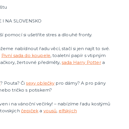
štu
E I NA SLOVENSKO
í pomocí si ušetříte stres a dlouhé fronty.
me nabídnout řadu věcí, stačí si jen najít to své.
d
Pivní sada do koupele
, toaletní papír s vtipným
 bačkory, žertovné předměty,
sada Harry Potter
a
y
? Pouta? Či
sexy oblečky
pro dámy? A pro pány
 nebo tričko s potiskem?
aven i na vánoční večírky! – nabízíme řadu kostýmů
antovských
čepiček
a
vousů
,
elfských