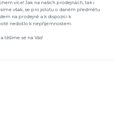
 více! Jak na našich prodejnách, tak i
síme však, se pro jistotu o daném předmětu
kladem na prodejně a k dispozici k
poté nedošlo k nepříjemnostem.
a těšíme se na Vás!