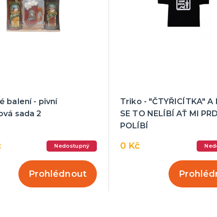
 balení - pivní
Triko - "ČTYŘICÍTKA" 
ová sada 2
SE TO NELÍBÍ AŤ MI PR
POLÍBÍ
č
0 Kč
Nedostupný
Ned
Prohlédnout
Prohléd