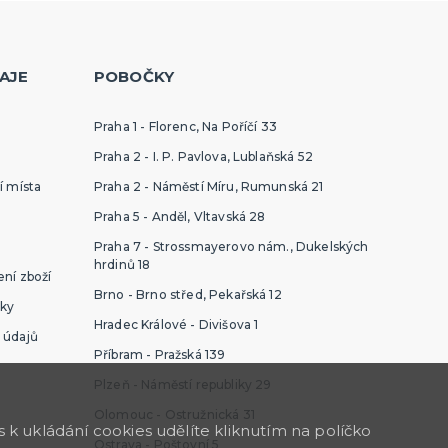
AJE
POBOČKY
Praha 1 - Florenc, Na Poříčí 33
Praha 2 - I. P. Pavlova, Lublaňská 52
í místa
Praha 2 - Náměstí Míru, Rumunská 21
Praha 5 - Anděl, Vltavská 28
Praha 7 - Strossmayerovo nám., Dukelských
hrdinů 18
ní zboží
Brno - Brno střed, Pekařská 12
ky
Hradec Králové - Divišova 1
 údajů
Příbram - Pražská 139
Plzeň - Náměstí republiky 29
Olomouc - Ostružnická 31
k ukládání cookies udělíte kliknutím na políčko
Ostrava - Poštovní 5