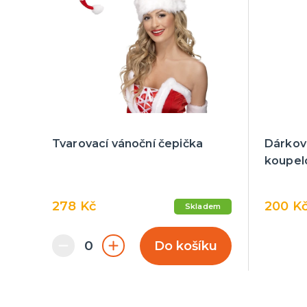
Tvarovací vánoční čepička
Dárkové
koupel
278 Kč
200 K
Skladem
Do košíku