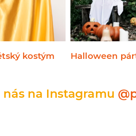
dětský kostým
Halloween párt
e nás na Instagramu
@p