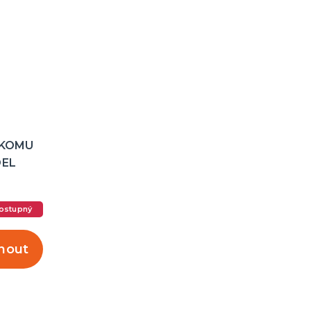
A KOMU
DEL
ostupný
nout