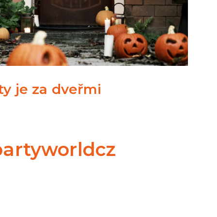
y je za dveřmi
artyworldcz