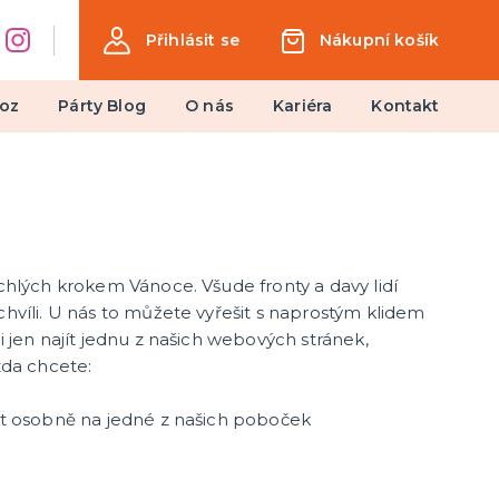
Přihlásit se
Nákupní košík
oz
Párty Blog
O nás
Kariéra
Kontakt
Dárky a žertovné předměty
Ptákoviny, žerty, srandičky
Originální dárky
ychlých krokem Vánoce. Všude fronty a davy lidí
chvíli. U nás to můžete vyřešit s naprostým klidem
si jen najít jednu z našich webových stránek,
 zda chcete:
t osobně na jedné z našich poboček