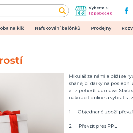
Vyberte si
12 poboček
oba na klíč
Nafukování balónků
Prodejny
Rozv
alové kostýmy
Doplňky a makeup
rostí
 pro dospělé
Doplňky
pro děti
Make-up, dekorace na kůži,
Mikuláš za námi a blíží se r
tetování, umělé řasy
shánějící dárky na poslední 
a i z pohodlí domova. Stačí 
een a hororová párty
nakoupit online a vybrat si,
 líčidla a efekty
1. Objednané zboží převzí
lné kontaktní čočky
 škrabošky
2. Převzít přes PPL