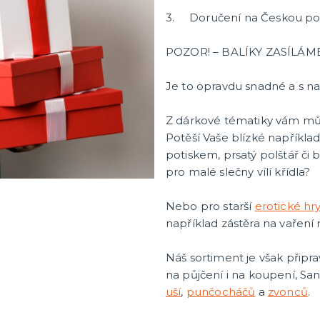
3. Doručení na Českou po
POZOR! – BALÍKY ZASÍLÁM
Je to opravdu snadné a s naš
Z dárkové tématiky vám může
Potěší Vaše blízké napříkla
potiskem, prsatý polštář či
pro malé slečny vílí křídla?
Nebo pro starší
erotické hr
například zástěra na vaření
Náš sortiment je však připr
na půjčení i na koupení, S
uší
,
punčocháčů
a
zvonců
.