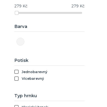
Podvazky
279 Kč
279 Kč
Rozlučka dámská
Doplňky na rozlučku
Barva
Potisk
Jednobarevný
Vícebarevný
Typ hrnku