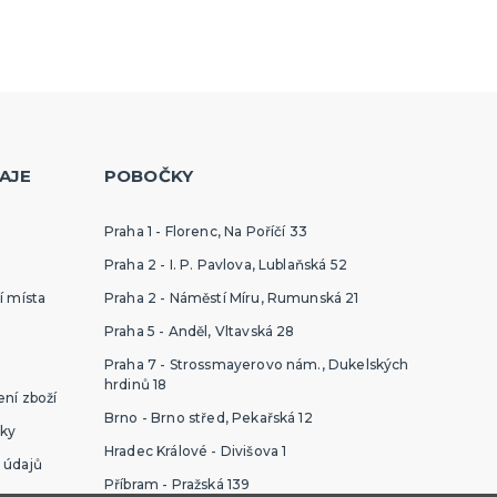
AJE
POBOČKY
Praha 1 - Florenc, Na Poříčí 33
Praha 2 - I. P. Pavlova, Lublaňská 52
í místa
Praha 2 - Náměstí Míru, Rumunská 21
Praha 5 - Anděl, Vltavská 28
Praha 7 - Strossmayerovo nám., Dukelských
hrdinů 18
ní zboží
Brno - Brno střed, Pekařská 12
ky
Hradec Králové - Divišova 1
 údajů
Příbram - Pražská 139