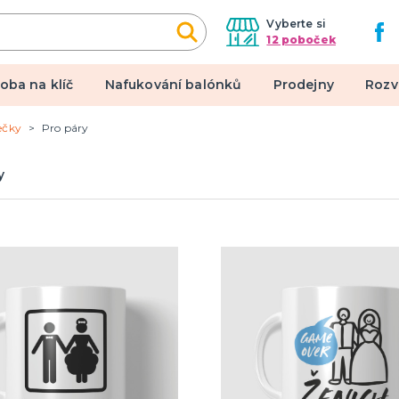
Vyberte si
12 poboček
oba na klíč
Nafukování balónků
Prodejny
Rozv
ečky
Pro páry
alové kostýmy
Doplňky a makeup
y
 pro dospělé
Doplňky
pro děti
Make-up, dekorace na kůži,
tetování, umělé řasy
een a hororová párty
 líčidla a efekty
lné kontaktní čočky
 škrabošky