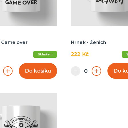
- Game over
Hrnek - Ženich
222 Kč
Skladem
Do košíku
Do k