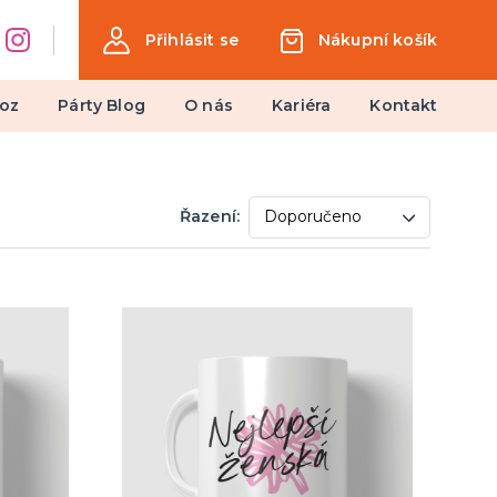
Přihlásit se
Nákupní košík
oz
Párty Blog
O nás
Kariéra
Kontakt
Dárky a žertovné předměty
Řazení:
Ptákoviny, žerty, srandičky
Originální dárky