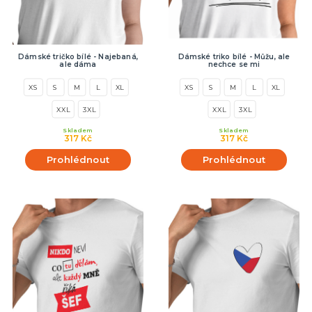
Dámské tričko bílé - Najebaná,
Dámské triko bílé - Můžu, ale
ale dáma
nechce se mi
XS
S
M
L
XL
XS
S
M
L
XL
XXL
3XL
XXL
3XL
Skladem
Skladem
317 Kč
317 Kč
Prohlédnout
Prohlédnout