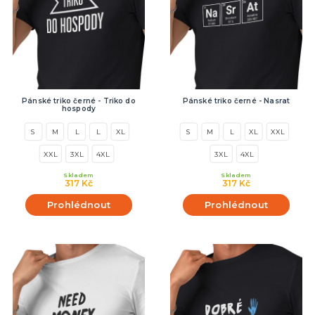
Pánské triko černé - Triko do
Pánské triko černé - Nasrat
hospody
S
M
L
L
XL
S
M
L
XL
XXL
XXL
3XL
4XL
3XL
4XL
Skladem
Skladem
317 Kč
317 Kč
Prohlédnout
Prohlédnout