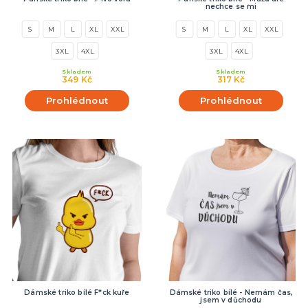
nechce se mi
S
M
L
XL
XXL
S
M
L
XL
XXL
3XL
4XL
3XL
4XL
Skladem
Skladem
349 Kč
317 Kč
Prohlédnout
Prohlédnout
Dámské triko bílé F*ck kuře
Dámské triko bílé - Nemám čas,
jsem v důchodu