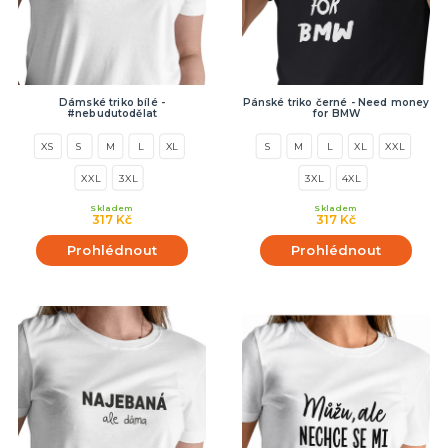
Dámské triko bílé -
Pánské triko černé - Need money
#nebudutodělat
for BMW
XS
S
M
L
XL
S
M
L
XL
XXL
XXL
3XL
3XL
4XL
Skladem
Skladem
317 Kč
317 Kč
Prohlédnout
Prohlédnout