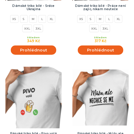
Dámské triko bílé - Srdce
Dámské triko bílé - Práce není
Ukrajina
zajíc, nikam neuteče
XS
S
M
L
XL
XS
S
M
L
XL
XXL
3XL
XXL
3XL
Skladem
Skladem
349 Kč
317 Kč
Prohlédnout
Prohlédnout
Pánské triko bílé - Pivo volá
Pánské triko bílé - Můžu ale