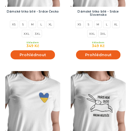
Dámské triko bílé - Srdce Česko
Dámské triko bílé - Srdce
Slovensko
XS
S
M
L
XL
XS
S
M
L
XL
XXL
3XL
XXL
3XL
Skladem
Skladem
349 Kč
349 Kč
Prohlédnout
Prohlédnout