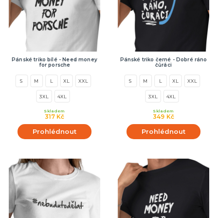
Pánské triko bílé - Need money
Pánské triko černé - Dobré ráno
for porsche
čůráci
S
M
L
XL
XXL
S
M
L
XL
XXL
3XL
4XL
3XL
4XL
Skladem
Skladem
317 Kč
349 Kč
Prohlédnout
Prohlédnout