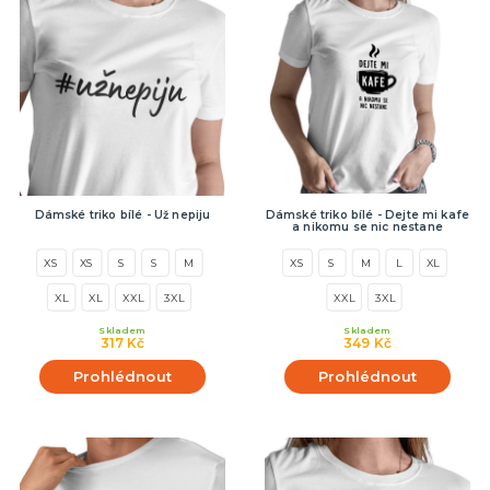
Dámské triko bílé - Už nepiju
Dámské triko bílé - Dejte mi kafe
a nikomu se nic nestane
XS
XS
S
S
M
XS
S
M
L
XL
XL
XL
XXL
3XL
XXL
3XL
Skladem
Skladem
317 Kč
349 Kč
Prohlédnout
Prohlédnout