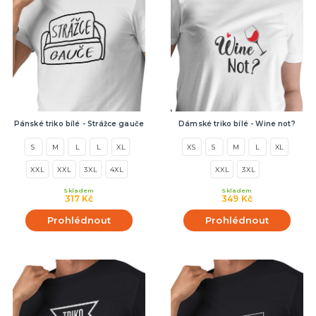
Pánské triko bílé - Strážce gauče
Dámské triko bílé - Wine not?
S
M
L
L
XL
XS
S
M
L
XL
XXL
XXL
3XL
4XL
XXL
3XL
Skladem
Skladem
317 Kč
349 Kč
Prohlédnout
Prohlédnout