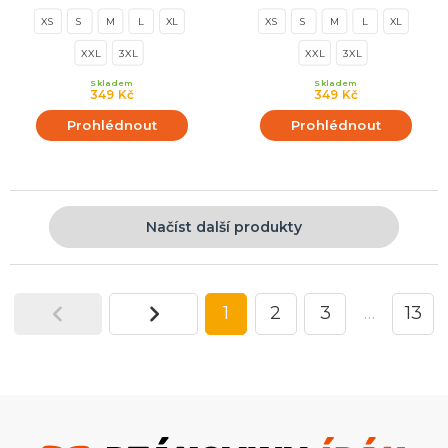
XS
S
M
L
XL
XS
S
M
L
XL
XXL
3XL
XXL
3XL
Skladem
Skladem
349 Kč
349 Kč
Prohlédnout
Prohlédnout
Načíst další produkty
1
2
3
…
13