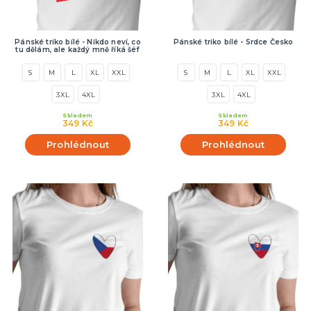
Pánské triko bílé - Nikdo neví, co
Pánské triko bílé - Srdce Česko
tu dělám, ale každý mně říká šéf
S
M
L
XL
XXL
S
M
L
XL
XXL
3XL
4XL
3XL
4XL
Skladem
Skladem
349 Kč
349 Kč
Prohlédnout
Prohlédnout