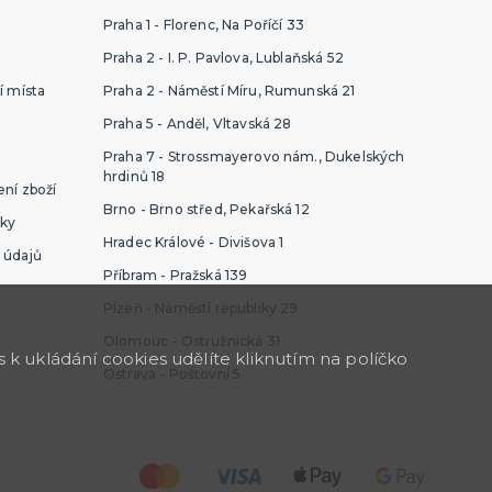
Praha 1 - Florenc, Na Poříčí 33
Praha 2 - I. P. Pavlova, Lublaňská 52
í místa
Praha 2 - Náměstí Míru, Rumunská 21
Praha 5 - Anděl, Vltavská 28
Praha 7 - Strossmayerovo nám., Dukelských
hrdinů 18
ní zboží
Brno - Brno střed, Pekařská 12
ky
Hradec Králové - Divišova 1
 údajů
Příbram - Pražská 139
Plzeň - Náměstí republiky 29
Olomouc - Ostružnická 31
k ukládání cookies udělíte kliknutím na políčko
Ostrava - Poštovní 5