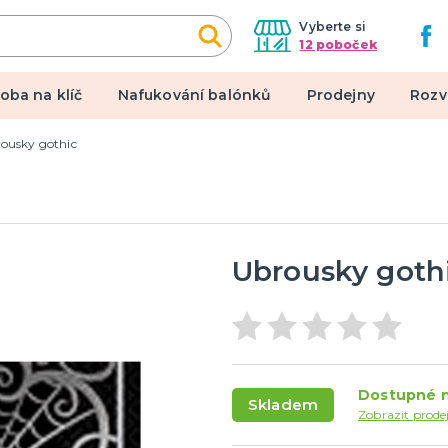
Vyberte si
12 poboček
oba na klíč
Nafukování balónků
Prodejny
Rozv
ousky gothic
alové kostýmy
Doplňky a makeup
 pro dospělé
Doplňky
pro děti
Make-up, dekorace na kůži,
tetování, umělé řasy
Ubrousky goth
een a hororová párty
 líčidla a efekty
lné kontaktní čočky
Dostupné n
Skladem
 škrabošky
Zobrazit prode