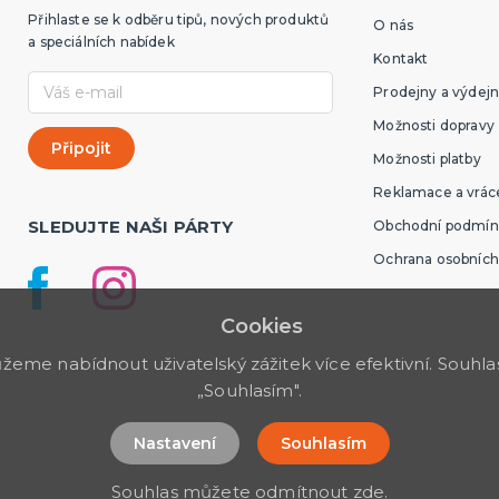
Přihlaste se k odběru tipů, nových produktů
O nás
a speciálních nabídek
Kontakt
Prodejny a výdejn
Možnosti dopravy
Možnosti platby
Reklamace a vráce
SLEDUJTE NAŠI PÁRTY
Obchodní podmín
Ochrana osobních
Cookies
me nabídnout uživatelský zážitek více efektivní. Souhlas 
„Souhlasím".
Nastavení
Souhlasím
Souhlas můžete odmítnout
zde
.