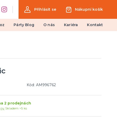
Přihlásit se
Nákupní košík
oz
Párty Blog
O nás
Kariéra
Kontakt
Dárky a žertovné předměty
Ptákoviny, žerty, srandičky
Originální dárky
ic
Kód: AM996762
a 2 prodejnách
jny
Skladem >5 ks