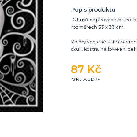
Popis produktu
16 kusů papírových černo-bí
rozměrech 33 x 33 cm.
Pojmy spojené s tímto produk
skull, kostra, halloween, de
87 Kč
72 Kč bez DPH